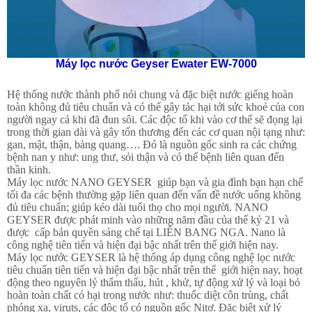
Máy lọc nước Geyser Ewater EW-7000
Hệ thống nước thành phố nói chung và đặc biệt nước giếng hoàn
toàn không đủ tiêu chuẩn và có thể gây tác hại tới sức khoẻ của con
người ngay cả khi đã đun sôi. Các độc tố khi vào cơ thể sẽ đọng lại
trong thời gian dài và gây tổn thương đến các cơ quan nội tạng như:
gan, mật, thận, bàng quang…. Đó là nguồn gốc sinh ra các chứng
bệnh nan y như: ung thư, sỏi thận và có thể bệnh liên quan đến
thần kinh.
Máy lọc nước NANO GEYSER giúp bạn và gia đình bạn hạn chế
tối đa các bệnh thường gặp liên quan đến vấn đề nước uống không
đủ tiêu chuẩn; giúp kéo dài tuổi thọ cho mọi người. NANO
GEYSER được phát minh vào những năm đầu của thế kỷ 21 và
được cấp bản quyền sáng chế tại LIÊN BANG NGA. Nano là
công nghệ tiên tiến và hiện đại bậc nhất trên thế giới hiện nay.
Máy lọc nước GEYSER là hệ thống áp dụng công nghệ lọc nước
tiêu chuẩn tiên tiến và hiện đại bậc nhất trên thế giới hiện nay, hoạt
động theo nguyên lý thẩm thấu, hút , khử, tự động xử lý và loại bỏ
hoàn toàn chất có hại trong nước như: thuốc diệt côn trùng, chất
phóng xạ, viruts, các độc tố có nguồn gốc Nitơ. Đặc biệt xử lý