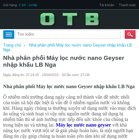
Giỏ hàng:
Tài khoản
Thanh toán
0 SP - 0VNĐ
Trang chủ
Nhà phân phối Máy lọc nước nano Geyser nhập khẩu LB
Nga
Nhà phân phối Máy lọc nước nano Geyser
nhập khẩu LB Nga
Ngày đăng tin: 07:24:25 - 10/04/2015 - Số lần xem: 27136
Nhà phân phối Máy lọc nước nano Geyser nhập khẩu LB Nga
Ô nhiễm môi trường đang ngày càng trở thành vấn đề nhức nhối
của toàn xã hội đặc biệt là vấn đề ô nhiễm nguồn nước và không
khí. Hàng ngày chúng ta thường xuyên sử dụng nước vào mục đích
ăn uống và sinh hoạt vì vậy nếu nguồn nước đang sử dụng bị
nhiễm bẩn thì sẽ ảnh hưởng trực tiếp đến sức khỏe của chúng ta
trong hiện tại và tương lai.
Máy lọc nước nano geyser
với khả
năng lọc nước vượt trội sẽ là giải pháp hoàn hảo, là một người bạn
đáng tin cậy giúp chúng ta hoàn toàn yên tâm khi sử dụng nước