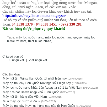
được hoàn toàn những kim loại nặng trong nước như: Mangan,
đồng, chì, thuỷ ngân, Asen, và các kim loại khác…
Các sản phẩm máy lọc Geyser khác quý khách truy cập tại:
http://otb.vn/may-loc-nuoc-nano-geyser
Để hỗ trợ về sản phẩm quý khách vui lòng liên hệ theo số điện
thoại:
04.3538 1370 - 04.3538 1451 ~ 0972 330 281
Rất vui lòng được phục vụ quý khách!
Tags:
máy lọc nước nano
,
máy lọc nước nano geyser
,
máy lọc
nước tốt nhất
,
thiết bị lọc nước
,
Chia sẻ bạn bè
0 nhận xét
|
Viết nhận xét
Các tin khác
Máy hút ẩm Winix Hàn Quốc tốt nhất hiện nay
(08/04/2015)
Máy ép trái cây Hàn Quốc Kuvings số 1 hiện nay
(07/04/2015)
Máy lọc nước nano Nhật Bản Aquastar số 1 tại Việt Nam
(06/04/2015)
Máy rửa bát Daiwa nhập khẩu Hàn Quốc
(03/04/2015)
Máy hút ẩm hàng đầu Việt Nam
(03/04/2015)
Mua máy lọc nước ở đâu?
(01/04/2015)
Máy ép trái cây Kuvings hàng cao cấp từ Hàn Quốc
(31/03/2015)