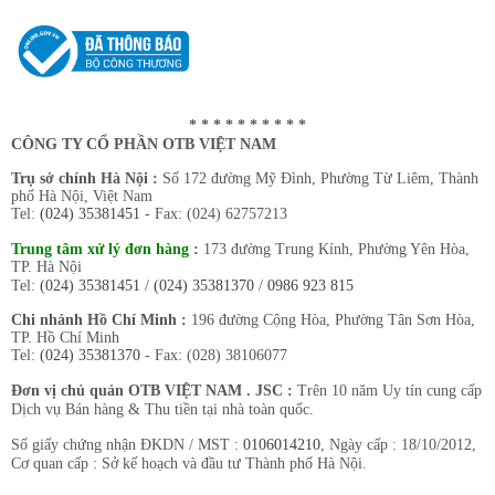
* * * * * * * * * *
CÔNG TY CỔ PHẦN OTB VIỆT NAM
Trụ sở chính Hà Nội :
Số 172 đường Mỹ Đình, Phường Từ Liêm, Thành
phố Hà Nội, Việt Nam
Tel:
(024) 35381451
- Fax: (024) 62757213
Trung tâm xử lý đơn hàng
:
173 đường Trung Kính, Phường Yên Hòa,
TP. Hà Nội
Tel:
(024) 35381451
/
(024) 35381370
/
0986 923 815
Chi nhánh Hồ Chí Minh :
196 đường Cộng Hòa, Phường Tân Sơn Hòa,
TP. Hồ Chí Minh
Tel:
(024) 35381370
- Fax: (028) 38106077
Đơn vị chủ quản OTB VIỆT NAM . JSC :
Trên 10 năm Uy tín cung cấp
Dịch vụ Bán hàng & Thu tiền tại nhà toàn quốc.
Số giấy chứng nhận ĐKDN / MST :
0106014210
, Ngày cấp : 18/10/2012,
Cơ quan cấp : Sở kế hoạch và đầu tư Thành phố Hà Nội.