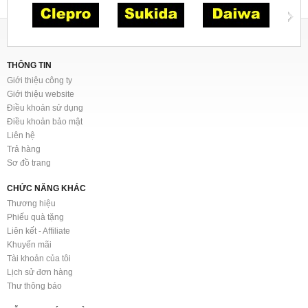
THÔNG TIN
Giới thiệu công ty
Giới thiệu website
Điều khoản sử dụng
Điều khoản bảo mật
Liên hệ
Trả hàng
Sơ đồ trang
CHỨC NĂNG KHÁC
Thương hiệu
Phiếu quà tặng
Liên kết - Affiliate
Khuyến mãi
Tài khoản của tôi
Lịch sử đơn hàng
Thư thông báo