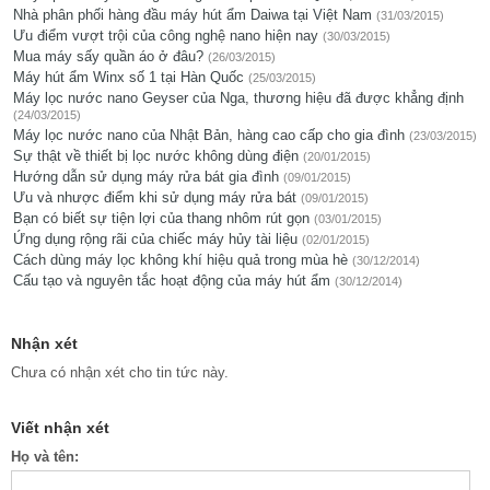
Nhà phân phối hàng đầu máy hút ẩm Daiwa tại Việt Nam
(31/03/2015)
Ưu điểm vượt trội của công nghệ nano hiện nay
(30/03/2015)
Mua máy sấy quần áo ở đâu?
(26/03/2015)
Máy hút ẩm Winx số 1 tại Hàn Quốc
(25/03/2015)
Máy lọc nước nano Geyser của Nga, thương hiệu đã được khẳng định
(24/03/2015)
Máy lọc nước nano của Nhật Bản, hàng cao cấp cho gia đình
(23/03/2015)
Sự thật về thiết bị lọc nước không dùng điện
(20/01/2015)
Hướng dẫn sử dụng máy rửa bát gia đình
(09/01/2015)
Ưu và nhược điểm khi sử dụng máy rửa bát
(09/01/2015)
Bạn có biết sự tiện lợi của thang nhôm rút gọn
(03/01/2015)
Ứng dụng rộng rãi của chiếc máy hủy tài liệu
(02/01/2015)
Cách dùng máy lọc không khí hiệu quả trong mùa hè
(30/12/2014)
Cấu tạo và nguyên tắc hoạt động của máy hút ẩm
(30/12/2014)
Nhận xét
Chưa có nhận xét cho tin tức này.
Viết nhận xét
Họ và tên: