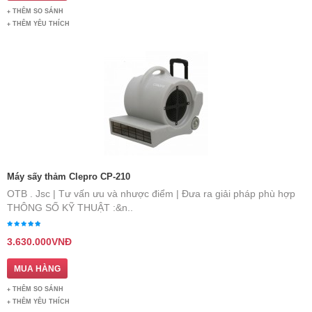
THÊM SO SÁNH
THÊM YÊU THÍCH
Máy sấy thảm Clepro CP-210
OTB . Jsc | Tư vấn ưu và nhược điểm | Đưa ra giải pháp phù hợp
THÔNG SỐ KỸ THUẬT :&n..
3.630.000VNĐ
THÊM SO SÁNH
THÊM YÊU THÍCH