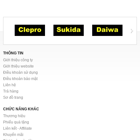
THÔNG TIN
Giới thiệu công ty
Giới thiệu website
Điều khoản sử dụng
Điều khoản bảo mật
Liên hệ
Trả hàng
Sơ đồ trang
CHỨC NĂNG KHÁC
Thương hiệu
Phiếu quà tặng
Liên kết - Affiliate
Khuyến mãi