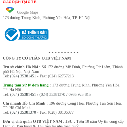
GIAO DỊCH TẠI O T B
Google Maps
173 đường Trung Kính
, Phường Yên Hòa, TP. Hà Nội
* * * * * * * * * *
CÔNG TY CỔ PHẦN OTB VIỆT NAM
Trụ sở chính Hà Nội :
Số 172 đường Mỹ Đình, Phường Từ Liêm, Thành
phố Hà Nội, Việt Nam
Tel:
(024) 35381451
- Fax: (024) 62757213
Trung tâm xử lý đơn hàng
:
173 đường Trung Kính, Phường Yên Hòa,
TP. Hà Nội
Tel:
(024) 35381451
/
(024) 35381370
/
0986 923 815
Chi nhánh Hồ Chí Minh :
196 đường Cộng Hòa, Phường Tân Sơn Hòa,
TP. Hồ Chí Minh
Tel:
(024) 35381370
- Fax: (028) 38106077
Đơn vị chủ quản OTB VIỆT NAM . JSC :
Trên 10 năm Uy tín cung cấp
Dịch vụ Bán hàng & Thu tiền tại nhà toàn quốc.