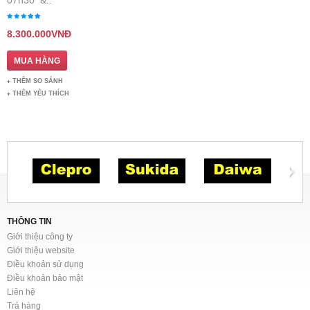
07h30 &..
8.300.000VNĐ
THÊM SO SÁNH
THÊM YÊU THÍCH
THÔNG TIN
Giới thiệu công ty
Giới thiệu website
Điều khoản sử dụng
Điều khoản bảo mật
Liên hệ
Trả hàng