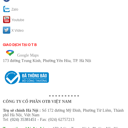
Zalo
Youtube
X Video
GIAO DỊCH TẠI O T B
Google Maps
173 đường Trung Kính
, Phường Yên Hòa, TP. Hà Nội
* * * * * * * * * *
CÔNG TY CỔ PHẦN OTB VIỆT NAM
Trụ sở chính Hà Nội :
Số 172 đường Mỹ Đình, Phường Từ Liêm, Thành
phố Hà Nội, Việt Nam
Tel:
(024) 35381451
- Fax: (024) 62757213