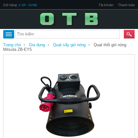
Giỏ hàng:
Tài khoản
Thanh toán
0 SP - 0VNĐ
Trang chủ
Gia dụng
Quạt sấy gió nóng
Quạt thổi gió nóng
Mitsuta ZB-EY5