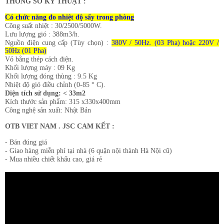
​THÔNG SỐ KỸ THUẬT :
Có chức năng đo nhiệt độ sấy trong phòng
Công suất nhiệt : 30/2500/5000W.
Lưu lượng gió : 388m3/h.
Nguồn điện cung cấp (Tùy chọn) :
380V / 50Hz. (03 Pha) hoặc
220V /
50Hz (01 Pha)
Vỏ bằng thép cách điện.
Khối lượng máy : 09 Kg
Khối lượng đóng thùng : 9.5 Kg
Nhiệt độ gió điều chỉnh (0-85 ° C).
Diện tích sử dụng: < 33m2
Kích thước sản phẩm: 315 x330x400mm
Công nghệ sản xuất: Nhật Bản
OTB VIET NAM . JSC CAM KẾT :
- Bán đúng giá
- Giao hàng miễn phí tại nhà (6 quận nội thành Hà Nội cũ)
- Mua nhiều chiết khấu cao, giá rẻ