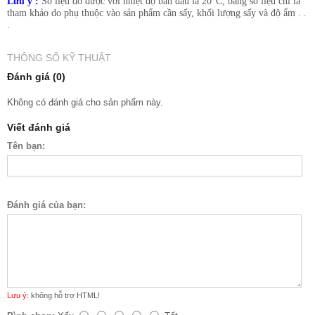
Lưu ý :
Số liệu đo được với nhiệt độ ban đầu là 20°C, bảng số liệu chỉ là
tham khảo do phụ thuộc vào sản phẩm cần sấy, khối lượng sấy và độ ẩm . .
.
THÔNG SỐ KỸ THUẬT
Đánh giá (0)
Không có đánh giá cho sản phẩm này.
Viết đánh giá
Tên bạn:
Đánh giá của bạn:
Lưu ý:
không hỗ trợ HTML!