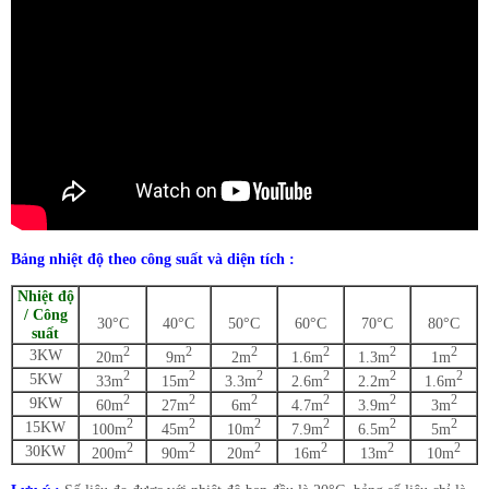
Bảng nhiệt độ theo công suất và diện tích :
Nhiệt độ
/ Công
30°C
40°C
50°C
60°C
70°C
80°C
suất
2
2
2
2
2
2
3KW
20m
9m
2m
1.6m
1.3m
1m
2
2
2
2
2
2
5KW
33m
15m
3.3m
2.6m
2.2m
1.6m
2
2
2
2
2
2
9KW
60m
27m
6m
4.7m
3.9m
3m
2
2
2
2
2
2
15KW
100m
45m
10m
7.9m
6.5m
5m
2
2
2
2
2
2
30KW
200m
90m
20m
16m
13m
10m