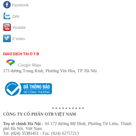
Facebook
Zalo
Youtube
X Video
GIAO DỊCH TẠI O T B
Google Maps
173 đường Trung Kính
, Phường Yên Hòa, TP. Hà Nội
* * * * * * * * * *
CÔNG TY CỔ PHẦN OTB VIỆT NAM
Trụ sở chính Hà Nội :
Số 172 đường Mỹ Đình, Phường Từ Liêm, Thành
phố Hà Nội, Việt Nam
Tel:
(024) 35381451
- Fax: (024) 62757213