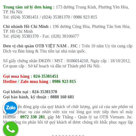
Trung tâm xử lý đơn hàng
:
173 đường Trung Kính, Phường Yên Hòa,
TP. Hà Nội
Tel:
(024) 35381451
/
(024) 35381370
/
0986 923 815
Chi nhánh Hồ Chí Minh :
196 đường Cộng Hòa, Phường Tân Sơn Hòa,
TP. Hồ Chí Minh
Tel:
(024) 35381370
- Fax: (028) 38106077
Đơn vị chủ quản OTB VIỆT NAM . JSC :
Trên 10 năm Uy tín cung cấp
Dịch vụ Bán hàng & Thu tiền tại nhà toàn quốc.
Số giấy chứng nhận ĐKDN / MST :
0106014210
, Ngày cấp : 18/10/2012,
Cơ quan cấp : Sở kế hoạch và đầu tư Thành phố Hà Nội.
Gọi mua hàng
:
024-35381451
Hotline
/
Zalo mua hàng
:
0986 923 815
Gọi khiếu nại :
024-35381370
Gọi bảo hành, kỹ thuật :
0888 160 681
Mọi ý kiến đóng góp của quý khách
về chất lượng, giá cả của sản phẩm và
thái độ phục vụ của nhân viên
xin vui lòng gọi trực tiếp theo số máy
Hotline :
0972 330 281
, gặp Mr Thắng - Quản lý tại OTB Vietnam. Jsc.
Mọi thông tin phản hồi từ quý khách sẽ được chúng tôi khắc phục ngay lập
tức.