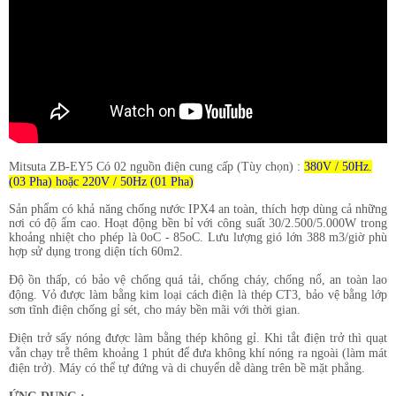
Mitsuta ZB-EY5
Có 02 nguồn điện cung cấp (Tùy chọn) :
380V / 50Hz.
(03 Pha) hoặc
220V / 50Hz (01 Pha)
Sản phẩm có khả năng chống nước IPX4 an toàn, thích hợp dùng cả những
nơi có độ ẩm cao.
Hoạt động bền bỉ với công suất 30/2.500/5.000W trong
khoảng nhiệt cho phép là 0oC - 85oC. Lưu lượng gió lớn 388 m3/giờ phù
hợp sử dụng trong diện tích 60m2.
Độ ồn thấp, có bảo vệ chống quá tải, chống cháy, chống nổ, an toàn lao
động. Vỏ được làm bằng kim loại cách điện là thép CT3, bảo vệ bằng lớp
sơn tĩnh điện chống gỉ sét, cho máy bền mãi với thời gian.
Điện trở sấy nóng được làm bằng thép không gỉ. Khi tắt điện trở thì quạt
vẫn chạy trễ thêm khoảng 1 phút để đưa không khí nóng ra ngoài (làm mát
điện trở).
Máy có thể tự đứng và di chuyển dễ dàng trên bề mặt phẳng.