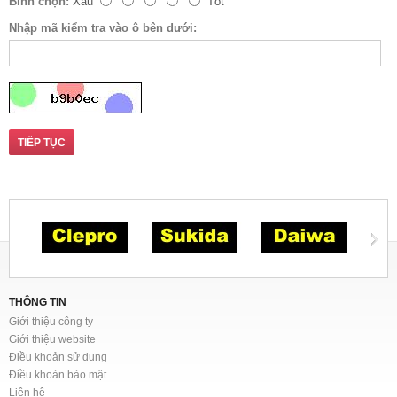
Bình chọn:
Xấu
Tốt
Nhập mã kiểm tra vào ô bên dưới:
TIẾP TỤC
THÔNG TIN
Giới thiệu công ty
Giới thiệu website
Điều khoản sử dụng
Điều khoản bảo mật
Liên hệ