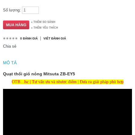
Số lượng:
THÊM SO SÁNH
THÊM YÊU THÍCH
|
0 ĐÁNH GIÁ
VIẾT ĐÁNH GIÁ
Chia sẻ
MÔ TẢ
Quạt thổi gió nóng Mitsuta ZB-EY5
OTB . Jsc | Tư vấn ưu và nhược điểm | Đưa ra giải pháp phù hợp