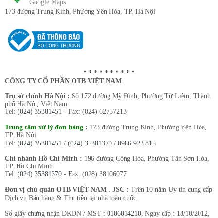
Google Maps
173 đường Trung Kính
, Phường Yên Hòa, TP. Hà Nội
* * * * * * * * * *
CÔNG TY CỔ PHẦN OTB VIỆT NAM
Trụ sở chính Hà Nội :
Số 172 đường Mỹ Đình, Phường Từ Liêm, Thành
phố Hà Nội, Việt Nam
Tel:
(024) 35381451
- Fax: (024) 62757213
Trung tâm xử lý đơn hàng
:
173 đường Trung Kính, Phường Yên Hòa,
TP. Hà Nội
Tel:
(024) 35381451
/
(024) 35381370
/
0986 923 815
Chi nhánh Hồ Chí Minh :
196 đường Cộng Hòa, Phường Tân Sơn Hòa,
TP. Hồ Chí Minh
Tel:
(024) 35381370
- Fax: (028) 38106077
Đơn vị chủ quản OTB VIỆT NAM . JSC :
Trên 10 năm Uy tín cung cấp
Dịch vụ Bán hàng & Thu tiền tại nhà toàn quốc.
Số giấy chứng nhận ĐKDN / MST :
0106014210
, Ngày cấp : 18/10/2012,