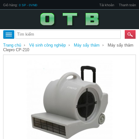
Giỏ hàng:
Tài khoản
Thanh toán
0 SP - 0VNĐ
Trang chủ
Vệ sinh công nghiệp
Máy sấy thảm
Máy sấy thảm
Clepro CP-210