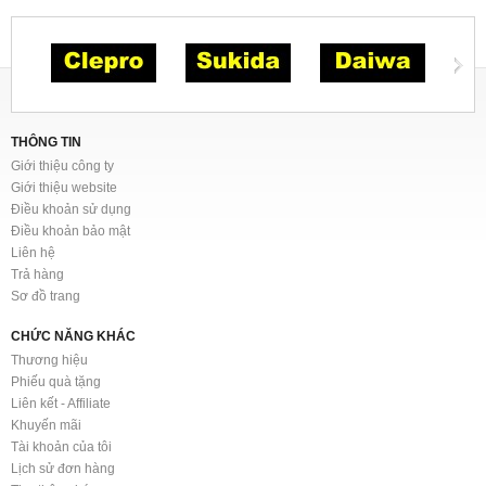
THÔNG TIN
Giới thiệu công ty
Giới thiệu website
Điều khoản sử dụng
Điều khoản bảo mật
Liên hệ
Trả hàng
Sơ đồ trang
CHỨC NĂNG KHÁC
Thương hiệu
Phiếu quà tặng
Liên kết - Affiliate
Khuyến mãi
Tài khoản của tôi
Lịch sử đơn hàng