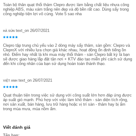
Toàn bộ thân quạt thổi thảm Clepro được làm bằng chất liệu nhựa công
nghiệp ABS, màu xám trắng nên đẹp và độ bền rất cao. Dùng sấy trong
công nghiệp tiện lợi vô cùng. Vote 5 sao nha
text_on 26/07/2021
HÀ SÚN
Clepro tập trung chủ yếu vào 2 dòng máy sấy thảm, sàn gồm: Clepro và
CleproX với nhiều lựa chọn giá khác nhau, hoạt động ổn định tiếng ồn
nhỏ. Điểm hay nhất là khi mua máy thổi thảm - sàn Clepro bất kỳ là bạn
sẽ được giao hàng lắp đặt tận nơi + KTV đào tạo miễn phí cách sử dụng
đến khi công nhân của bạn sử dụng hoàn toàn thành thạo.
text_on 26/07/2021
VIỆT ANH
Quạt thuận tiện trong việc sử dụng với công suất lớn hơn đáp ứng được
áp suất gió mạnh. Phù hợp với việc làm khô thảm - sàn diện tích rộng,
nơi sản xuất, bán hàng, lưu trữ hàng hoặc vị trí sàn - thảm hay bị ẩm
trong mùa mưa, mùa nồm ẩm.
Viết đánh giá
Tên bạn: