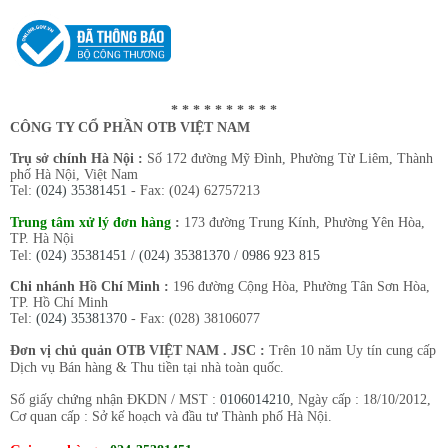
* * * * * * * * * *
CÔNG TY CỔ PHẦN OTB VIỆT NAM
Trụ sở chính Hà Nội :
Số 172 đường Mỹ Đình, Phường Từ Liêm, Thành
phố Hà Nội, Việt Nam
Tel:
(024) 35381451
- Fax: (024) 62757213
Trung tâm xử lý đơn hàng
:
173 đường Trung Kính, Phường Yên Hòa,
TP. Hà Nội
Tel:
(024) 35381451
/
(024) 35381370
/
0986 923 815
Chi nhánh Hồ Chí Minh :
196 đường Cộng Hòa, Phường Tân Sơn Hòa,
TP. Hồ Chí Minh
Tel:
(024) 35381370
- Fax: (028) 38106077
Đơn vị chủ quản OTB VIỆT NAM . JSC :
Trên 10 năm Uy tín cung cấp
Dịch vụ Bán hàng & Thu tiền tại nhà toàn quốc.
Số giấy chứng nhận ĐKDN / MST :
0106014210
, Ngày cấp : 18/10/2012,
Cơ quan cấp : Sở kế hoạch và đầu tư Thành phố Hà Nội.