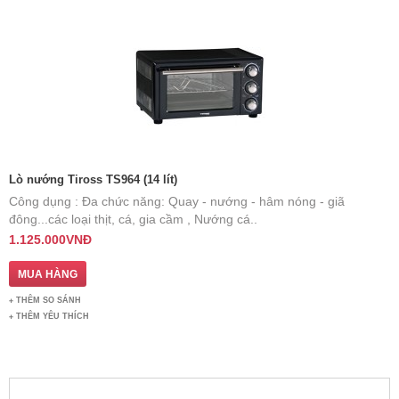
Lò nướng Tiross TS964 (14 lít)
Công dụng : Đa chức năng: Quay - nướng - hâm nóng - giã
đông...các loại thịt, cá, gia cầm , Nướng cá..
1.125.000VNĐ
THÊM SO SÁNH
THÊM YÊU THÍCH