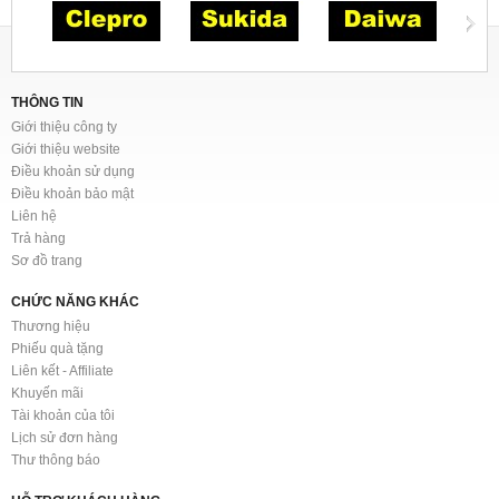
THÔNG TIN
Giới thiệu công ty
Giới thiệu website
Điều khoản sử dụng
Điều khoản bảo mật
Liên hệ
Trả hàng
Sơ đồ trang
CHỨC NĂNG KHÁC
Thương hiệu
Phiếu quà tặng
Liên kết - Affiliate
Khuyến mãi
Tài khoản của tôi
Lịch sử đơn hàng
Thư thông báo