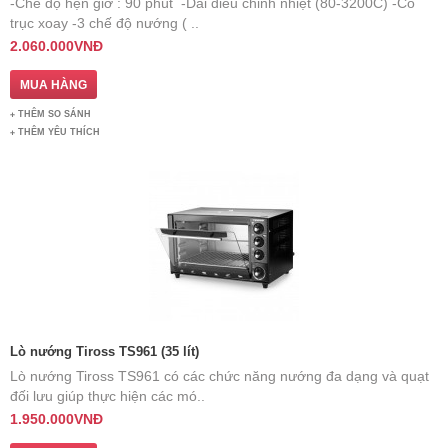
-Chế độ hẹn giờ : 90 phút -Dải điều chỉnh nhiệt (80-3200C) -Có
trục xoay -3 chế độ nướng ( ..
2.060.000VNĐ
THÊM SO SÁNH
THÊM YÊU THÍCH
Lò nướng Tiross TS961 (35 lít)
Lò nướng Tiross TS961 có các chức năng nướng đa dạng và quạt
đối lưu giúp thực hiện các mó..
1.950.000VNĐ