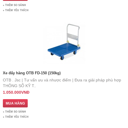
THÊM SO SÁNH
THÊM YÊU THÍCH
Xe đẩy hàng OTB FD-150 (150kg)
OTB . Jsc | Tư vấn ưu và nhược điểm | Đưa ra giải pháp phù hợp
THÔNG SỖ KỸ T..
1.050.000VNĐ
THÊM SO SÁNH
THÊM YÊU THÍCH