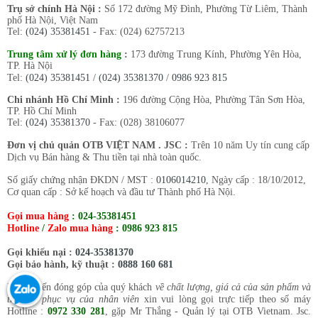
Trụ sở chính Hà Nội :
Số 172 đường Mỹ Đình, Phường Từ Liêm, Thành
phố Hà Nội, Việt Nam
Tel:
(024) 35381451
- Fax: (024) 62757213
Trung tâm xử lý đơn hàng
:
173 đường Trung Kính, Phường Yên Hòa,
TP. Hà Nội
Tel:
(024) 35381451
/
(024) 35381370
/
0986 923 815
Chi nhánh Hồ Chí Minh :
196 đường Cộng Hòa, Phường Tân Sơn Hòa,
TP. Hồ Chí Minh
Tel:
(024) 35381370
- Fax: (028) 38106077
Đơn vị chủ quản OTB VIỆT NAM . JSC :
Trên 10 năm Uy tín cung cấp
Dịch vụ Bán hàng & Thu tiền tại nhà toàn quốc.
Số giấy chứng nhận ĐKDN / MST :
0106014210
, Ngày cấp : 18/10/2012,
Cơ quan cấp : Sở kế hoạch và đầu tư Thành phố Hà Nội.
Gọi mua hàng
:
024-35381451
Hotline
/
Zalo mua hàng
:
0986 923 815
Gọi khiếu nại :
024-35381370
Gọi bảo hành, kỹ thuật :
0888 160 681
Mọi ý kiến đóng góp của quý khách
về chất lượng, giá cả của sản phẩm và
thái độ phục vụ của nhân viên
xin vui lòng gọi trực tiếp theo số máy
Hotline :
0972 330 281
, gặp Mr Thắng - Quản lý tại OTB Vietnam. Jsc.