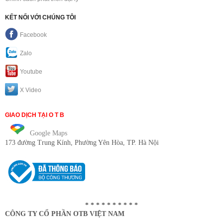
KẾT NỐI VỚI CHÚNG TÔI
Facebook
Zalo
Youtube
X Video
GIAO DỊCH TẠI O T B
Google Maps
173 đường Trung Kính
, Phường Yên Hòa, TP. Hà Nội
* * * * * * * * * *
CÔNG TY CỔ PHẦN OTB VIỆT NAM