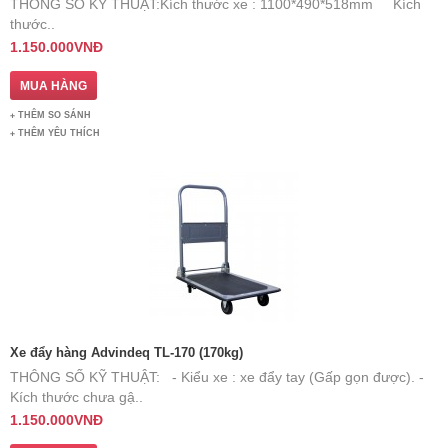
​THÔNG SỐ KỸ THUẬT: ​ Kích thước xe : 1100*490*518mm Kích
thước..
1.150.000VNĐ
THÊM SO SÁNH
THÊM YÊU THÍCH
Xe đẩy hàng Advindeq TL-170 (170kg)
THÔNG SỐ KỸ THUẬT: - Kiểu xe : xe đẩy tay (Gấp gọn được). -
Kích thước chưa gậ..
1.150.000VNĐ