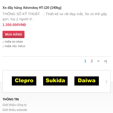
Xe đẩy hàng Advindeq HT-120 (140kg)
THÔNG SỐ KỸ THUẬT: - Thiết kế xe rất đẹp mắt, Xe có thể gấp
gọn, tùy ý người d..
1.350.000VNĐ
THÊM SO SÁNH
THÊM YÊU THÍCH
1
2
>
>|
THÔNG TIN
Giới thiệu công ty
Giới thiệu website