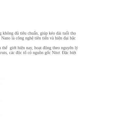
 không đủ tiêu chuẩn, giúp kéo dài tuổi thọ
ano là công nghệ tiên tiến và hiện đại bậc
 thế giới hiện nay, hoạt động theo nguyên lý
iruts, các độc tố có nguồn gốc Nitơ. Đặc biệt