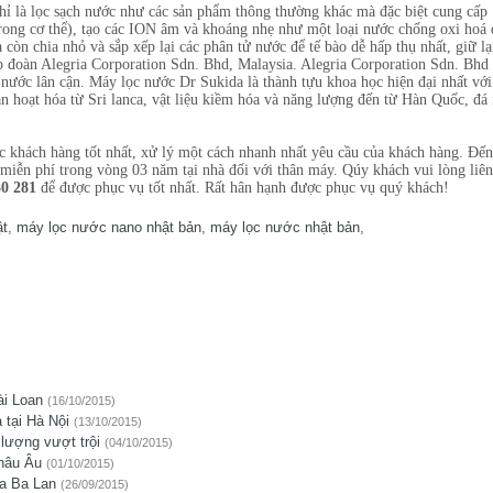
ỉ là lọc sạch nước như các sản phẩm thông thường khác mà đặc biệt cung cấp n
ong cơ thể), tạo các ION âm và khoáng nhẹ như một loại nước chống oxi hoá 
òn chia nhỏ và sắp xếp lại các phân tử nước để tế bào dễ hấp thụ nhất, giữ l
 đoàn Alegria Corporation Sdn. Bhd, Malaysia. Alegria Corporation Sdn. Bhd 
c nước lân cận. Máy lọc nước Dr Sukida là thành tựu khoa học hiện đại nhất với
an hoạt hóa từ Sri lanca, vật liệu kiềm hóa và năng lượng đến từ Hàn Quốc, đá
c khách hàng tốt nhất, xử lý một cách nhanh nhất yêu cầu của khách hàng. Đế
ễn phí trong vòng 03 năm tại nhà đối với thân máy. Qúy khách vui lòng liên 
30 281
để được phục vụ tốt nhất. Rất hân hạnh được phục vụ quý khách!
ật
,
máy lọc nước nano nhật bản
,
máy lọc nước nhật bản
,
ài Loan
(16/10/2015)
 tại Hà Nội
(13/10/2015)
lượng vượt trội
(04/10/2015)
hâu Âu
(01/10/2015)
ủa Ba Lan
(26/09/2015)