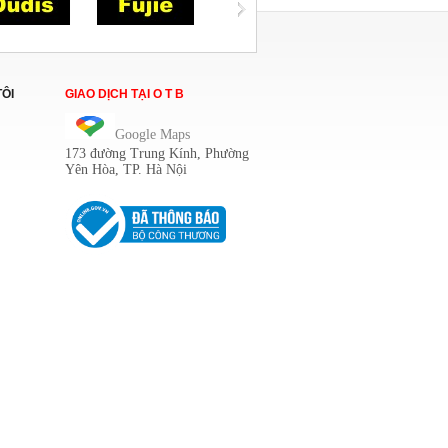
TÔI
GIAO DỊCH TẠI O T B
Google Maps
173 đường Trung Kính
, Phường
Yên Hòa, TP. Hà Nội