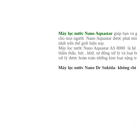
Máy lọc nước Nano Aquastar
giúp bạn và g
cho mọi người. Nano Aquastar được phát minh
nhất trên thế giới hiện nay.
Máy lọc nước Nano Aquastar AS 8000 là hệ th
thẩm thấu, hút , khử, tự động xử lý và loại b
xử lý được hoàn toàn những kim loại nặng t
Máy lọc nước Nano Dr Sukida- không chỉ l