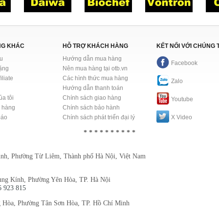
NG KHÁC
HỖ TRỢ KHÁCH HÀNG
KẾT NỐI VỚI CHÚNG 
u
Hướng dẫn mua hàng
Facebook
tặng
Nên mua hàng tại otb.vn
iliate
Các hình thức mua hàng
Zalo
i
Hướng dẫn thanh toán
ủa tôi
Chính sách giao hàng
Youtube
n hàng
Chính sách bảo hành
báo
Chính sách phát triển đại lý
X Video
* * * * * * * * * *
nh, Phường Từ Liêm, Thành phố Hà Nội, Việt Nam
ung Kính, Phường Yên Hòa, TP. Hà Nội
6 923 815
 Hòa, Phường Tân Sơn Hòa, TP. Hồ Chí Minh