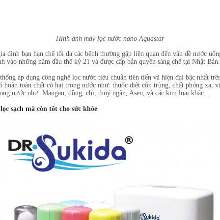
Hình ảnh máy lọc nước nano Aquastar
ia đình bạn hạn chế tối đa các bệnh thường gặp liên quan đến vấn đề nước uống
 vào những năm đầu thế kỷ 21 và được cấp bản quyền sáng chế tại Nhật Bản. N
ống áp dụng công nghệ lọc nước tiêu chuẩn tiên tiến và hiện đại bậc nhất trên
ỏ hoàn toàn chất có hại trong nước như: thuốc diệt côn trùng, chất phóng xạ, v
rong nước như: Mangan, đồng, chì, thuỷ ngân, Asen, và các kim loại khác…
ọc sạch mà còn tốt cho sức khỏe