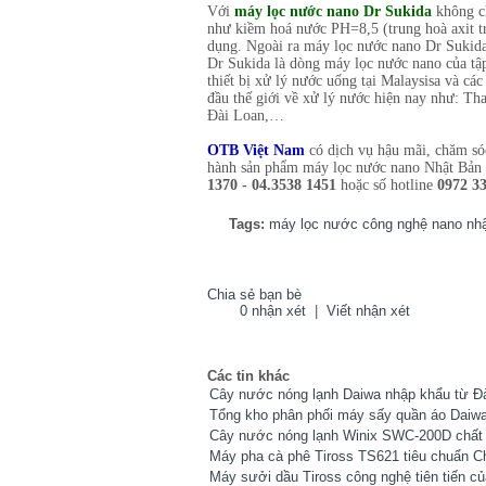
Với
máy lọc nước nano Dr Sukida
không ch
như kiềm hoá nước PH=8,5 (trung hoà axit tr
dụng. Ngoài ra máy lọc nước nano Dr Sukida c
Dr Sukida là dòng máy lọc nước nano của tập
thiết bị xử lý nước uống tại Malaysisa và cá
đầu thế giới về xử lý nước hiện nay như: Th
Đài Loan,…
OTB Việt Nam
có dịch vụ hậu mãi, chăm só
hành sản phẩm máy lọc nước nano Nhật Bản mi
1370 - 04.3538 1451
hoặc số hotline
0972 3
Tags:
máy lọc nước công nghệ nano nh
Chia sẻ bạn bè
0 nhận xét
|
Viết nhận xét
Các tin khác
Cây nước nóng lạnh Daiwa nhập khẩu từ Đ
Tổng kho phân phối máy sấy quần áo Daiwa
Cây nước nóng lạnh Winix SWC-200D chất 
Máy pha cà phê Tiross TS621 tiêu chuẩn C
Máy sưởi dầu Tiross công nghệ tiên tiến c