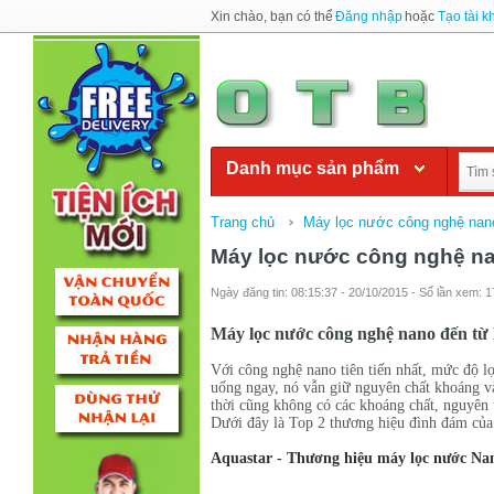
Xin chào, bạn có thể
Đăng nhập
hoặc
Tạo tài 
Danh mục sản phẩm
Trang chủ
Máy lọc nước công nghệ nan
Máy lọc nước công nghệ na
Ngày đăng tin: 08:15:37 - 20/10/2015 - Số lần xem: 
Máy lọc nước công nghệ nano đến từ
Với công nghệ nano tiên tiến nhất, mức độ l
uống ngay, nó vẫn giữ nguyên chất khoáng và
thời cũng không có các khoáng chất, nguyên t
Dưới đây là Top 2 thương hiệu đình đám của 
Aquastar - Thương hiệu máy lọc nước Na