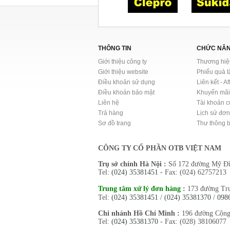
THÔNG TIN
CHỨC NĂ
Giới thiệu công ty
Thương hiệ
Giới thiệu website
Phiếu quà 
Điều khoản sử dụng
Liên kết - Aff
Điều khoản bảo mật
Khuyến mã
Liên hệ
Tài khoản c
Trả hàng
Lịch sử đơ
Sơ đồ trang
Thư thông 
CÔNG TY CỔ PHẦN OTB VIỆT NAM
Trụ sở chính Hà Nội :
Số 172 đường Mỹ Đì
Tel:
(024) 35381451
- Fax: (024) 62757213
Trung tâm xử lý đơn hàng
:
173 đường Tr
Tel:
(024) 35381451
/
(024) 35381370
/
098
Chi nhánh Hồ Chí Minh :
196 đường Cộng
Tel:
(024) 35381370
- Fax: (028) 38106077