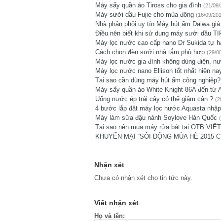
Máy sấy quần áo Tiross cho gia đình
(21/09
Máy sưởi dầu Fujie cho mùa đông
(16/09/20
Nhà phân phối uy tín Máy hút ẩm Daiwa giá 
Điều nên biết khi sử dụng máy sưởi dầu T
Máy lọc nước cao cấp nano Dr Sukida tự h
Cách chọn đèn sưởi nhà tắm phù hợp
(29/0
Máy lọc nước gia đình không dùng điện, nư
Máy lọc nước nano Ellison tốt nhất hiện n
Tại sao cần dùng máy hút ẩm công nghiệp?
Máy sấy quần áo White Knight 86A đến từ
Uống nước ép trái cây có thể giảm cân ?
(2
4 bước lắp đặt máy lọc nước Aquasta nhập
Máy làm sữa đậu nành Soylove Hàn Quốc
Tại sao nên mua máy rửa bát tại OTB VI
KHUYẾN MẠI “SÔI ĐỘNG MÙA HÈ 2015 C
Nhận xét
Chưa có nhận xét cho tin tức này.
Viết nhận xét
Họ và tên: