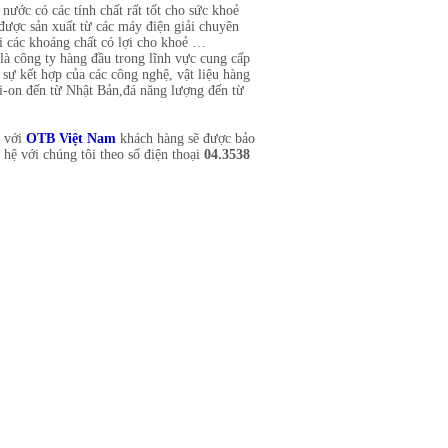
ước có các tính chất rất tốt cho sức khoẻ
được sản xuất từ các máy điện giải chuyên
ại các khoáng chất có lợi cho khoẻ …
là công ty hàng đầu trong lĩnh vực cung cấp
 sự kết hợp của các công nghệ, vật liệu hàng
 i-on đến từ Nhật Bản,đá năng lượng đến từ
n với
OTB Việt Nam
khách hàng sẽ được bảo
hệ với chúng tôi theo số điện thoại
04.3538