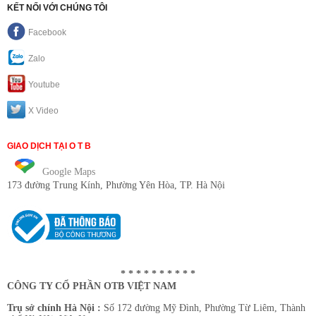
KẾT NỐI VỚI CHÚNG TÔI
Facebook
Zalo
Youtube
X Video
GIAO DỊCH TẠI O T B
Google Maps
173 đường Trung Kính
, Phường Yên Hòa, TP. Hà Nội
* * * * * * * * * *
CÔNG TY CỔ PHẦN OTB VIỆT NAM
Trụ sở chính Hà Nội :
Số 172 đường Mỹ Đình, Phường Từ Liêm, Thành