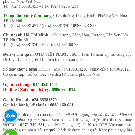
phố Hà Nội, Việt Nam
Tel:
(024) 35381451
- Fax: (024) 62757213
Trung tâm xử lý đơn hàng
:
173 đường Trung Kính, Phường Yên Hòa,
TP. Hà Nội
Tel:
(024) 35381451
/
(024) 35381370
/
0986 923 815
Chi nhánh Hồ Chí Minh :
196 đường Cộng Hòa, Phường Tân Sơn Hòa,
TP. Hồ Chí Minh
Tel:
(024) 35381370
- Fax: (028) 38106077
Đơn vị chủ quản OTB VIỆT NAM . JSC :
Trên 10 năm Uy tín cung cấp
Dịch vụ Bán hàng & Thu tiền tại nhà toàn quốc.
Số giấy chứng nhận ĐKDN / MST :
0106014210
, Ngày cấp : 18/10/2012,
Cơ quan cấp : Sở kế hoạch và đầu tư Thành phố Hà Nội.
Gọi mua hàng
:
024-35381451
Hotline
/
Zalo mua hàng
:
0986 923 815
Gọi khiếu nại :
024-35381370
Gọi bảo hành, kỹ thuật :
0888 160 681
Mọi ý kiến đóng góp của quý khách
về chất lượng, giá cả của sản phẩm và
thái độ phục vụ của nhân viên
xin vui lòng gọi trực tiếp theo số máy
Hotline :
0972 330 281
, gặp Mr Thắng - Quản lý tại OTB Vietnam. Jsc.
Mọi thông tin phản hồi từ quý khách sẽ được chúng tôi khắc phục ngay lập