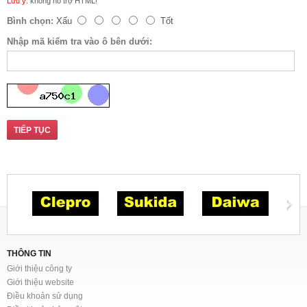
Lưu ý:
không hỗ trợ HTML!
Bình chọn:
Xấu
Tốt
Nhập mã kiểm tra vào ô bên dưới:
TIẾP TỤC
THÔNG TIN
Giới thiệu công ty
Giới thiệu website
Điều khoản sử dụng