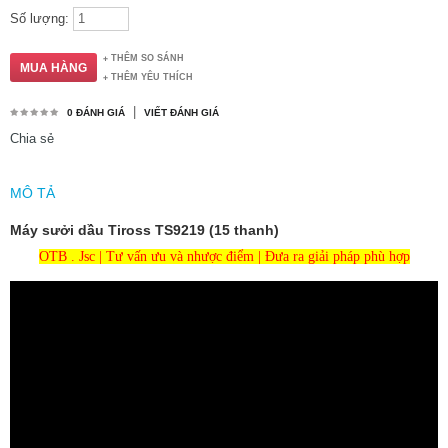
Số lượng:
THÊM SO SÁNH
THÊM YÊU THÍCH
|
0 ĐÁNH GIÁ
VIẾT ĐÁNH GIÁ
Chia sẻ
MÔ TẢ
Máy sưởi dầu Tiross TS9219 (15 thanh)
OTB . Jsc | Tư vấn ưu và nhược điểm | Đưa ra giải pháp phù hợp