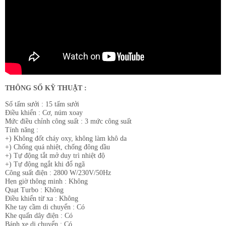
THÔNG SỐ KỸ THUẬT :
Số tấm sưởi : 15 tấm sưởi
Điều khiển : Cơ, núm xoay
Mức điều chỉnh công suất : 3 mức công suất
Tính năng :
+) Không đốt cháy oxy, không làm khô da
+) Chống quá nhiệt, chống đông dầu
+) Tự động tắt mở duy trì nhiệt độ
+) Tự động ngắt khi đổ ngã
Công suất điện : 2800 W/230V/50Hz
Hẹn giờ thông minh : Không
Quạt Turbo : Không
Điều khiển từ xa : Không
Khe tay cầm di chuyển : Có
Khe quấn dây điện : Có
Bánh xe di chuyển : Có