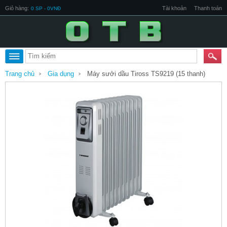
Giỏ hàng:
Tài khoản
Thanh toán
0 SP - 0VNĐ
Trang chủ
Gia dụng
Máy sưởi dầu Tiross TS9219 (15 thanh)