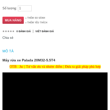
Số lượng:
THÊM SO SÁNH
THÊM YÊU THÍCH
|
0 ĐÁNH GIÁ
VIẾT ĐÁNH GIÁ
Chia sẻ
MÔ TẢ
Máy rửa xe Palada 20M32-5.5T4
OTB . Jsc | Tư vấn ưu và nhược điểm | Đưa ra giải pháp phù hợp