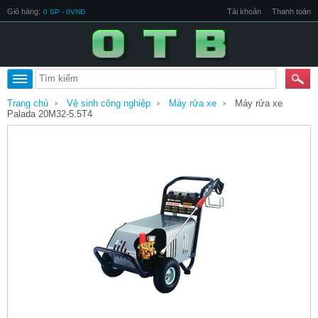
Giỏ hàng:
Tài khoản
Thanh toán
0 SP - 0VNĐ
Trang chủ
Vệ sinh công nghiệp
Máy rửa xe
Máy rửa xe
Palada 20M32-5.5T4