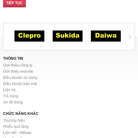
TIẾP TỤC
THÔNG TIN
Giới thiệu công ty
Giới thiệu website
Điều khoản sử dụng
Điều khoản bảo mật
Liên hệ
Trả hàng
Sơ đồ trang
CHỨC NĂNG KHÁC
Thương hiệu
Phiếu quà tặng
Liên kết - Affiliate