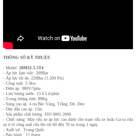
THÔNG SỐ KỸ THUẬT:
- Model:
20M32-5.5T4
- Áp lực làm việc: 200Bar
- Áp lực tối đa: 220Bar (3.200 Psi)
- Công suất: 5.5kw
- Điện áp: 380V/3pha
- Lưu lượng nước: 13.6 Lít/phút
- Trọng lượng tịnh: 89Kg
- Súng cao áp: 4 tia Béc Vàng, Trắng, Đỏ, Đen
- Dây dẫn cao áp: 15m
- Sản phẩm chất lượng ISO 9001:2000
- Chức năng: Máy rửa xe áp lực cao dành cho trạm rửa xe hoặc Ga-ra rửa
xe ô tô công suất rửa lên tới 60 đến 70 xe trong 1 ngày.
- Xuất xứ : Trung Quốc
- Bảo hành : 12 tháng