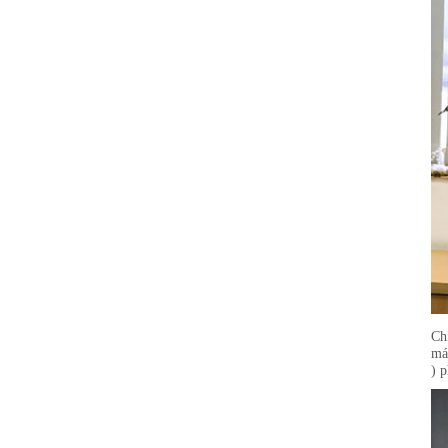
Ch
má
) 