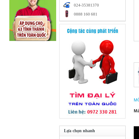
024-35381370
0888 160 681
M
Má
Lựa chọn nhanh