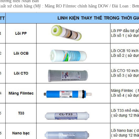
Thương hiệu Nhận Bản
Xuất xứ chính hãng (Mỹ : Màng RO Filmtec chính hãng DOW / Đài Loan : Bơm, 