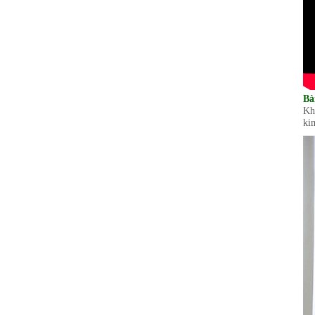
Bà
Kh
kim