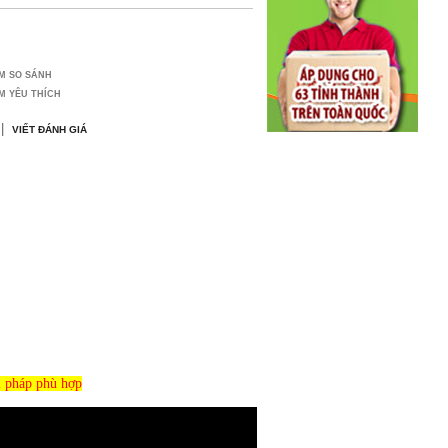
M SO SÁNH
M YÊU THÍCH
|
VIẾT ĐÁNH GIÁ
i pháp phù hợp