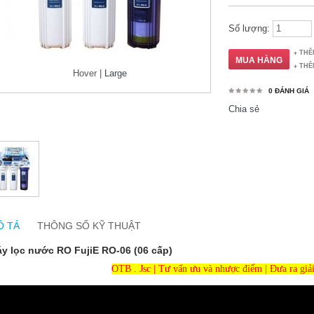
Số lượng:
THÊ
THÊ
Hover |
Large
0 ĐÁNH GIÁ
Chia sẻ
Ô TẢ
THÔNG SỐ KỸ THUẬT
y lọc nước RO FujiE RO-06 (06 cấp)
OTB . Jsc | Tư vấn ưu và nhược điểm | Đưa ra giả