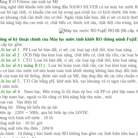
Màng R.O Filmtec sản xuất tại Mỹ
Công nghệ diệt khuẩn tiên tiến hàng đầu NANO SILVER có tại máy lọc nước R
oại bỏ tạp chất, vi khuẩn còn sót lại trong quá trình lọc có kích thước lớn hơn
Tạo khoáng chất cần thiết cho cơ thể- Ngăn chặn bẩn bùn, đất rỉ sét có kích th
Khả năng hấp thụ cao mùi vị, chất hữu cơ, thuốc trừ sâu, chất diệt côn trùng, k
ông số kỹ thuật chính của Máy lọc nước tinh khiết RO thông minh FujiE 
6 cấp lọc gồm :
õi lọc số 1 :
PP Loại bỏ bùn đất, rỉ sét, các loại tạp chất thô, kim loại nặng .
õi lọc số 2 :
OCB Hấp thụ kim loại nặng, chất hữu cơ, chất tẩy rửa, các loại h
õi lọc số 3 :
CTO Loại bỏ bùn đất, rỉ sét, các loại tạp chất thô, kim loại nặn
Lõi lọc số 4 ( màng R.O ) :
Loại bỏ hoàn toàn chất rắn, các Ion kim loại nặng, 
u cơ làm cho nước trở nên hoàn toàn tinh khiết nhưng không làm thay đổi tính
ất của toàn bộ hệ thống, được sản xuất tại Mỹ, đáp ứng đầy đủ các tiêu chuẩn c
õi lọc số 5 :
T33 Cân bằng pH, khử mùi hôi, tạo khoáng và vị ngọt của nước, d
ại nấm mốc.
õi lọc số 6 :
Nano bạc, Bên trong là lõi than ép bọc vải PP có phủ lớp nano b
o lớp nano bạc, ngoài ra lõi cũng có khả năng hấp thụ màu , mùi.
oại van : Van điện từ
Đồng hồ : Đồng hồ hiển thị áp lực
Điện áp : 220V ~ 50Hz, qua bộ biến áp còn 24VDC
ung tích bình trữ nước : 10 lít
ông suất lọc : 10 lít/ giờ
Công suất tiêu thụ điện : 24W/h
Bảo hành : 24 tháng ( bảo hành máy RO không bao gồm các linh kiện tiêu hao )