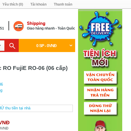
Yêu thích (0)
Tài khoản
Thanh toán
Shipping
451
Giao hàng nhanh - Toàn Quốc
0 SP - 0VNĐ
 RO FujiE RO-06 (06 cấp)
06
ng
0VNĐ
00VNĐ