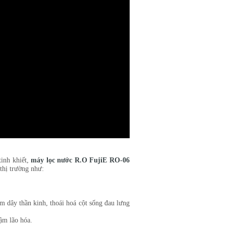
tinh khiết,
máy lọc nước R.O FujiE RO-06
 thị trường như:
êm dây thần kinh, thoái hoá cột sống đau lưng
hậm lão hóa.