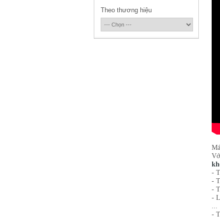
Theo thương hiệu
Má
Vớ
kh
- 
- 
- 
- 
...
- 