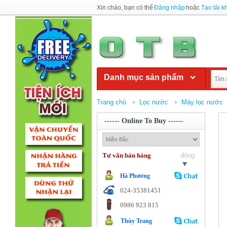
Xin chào, bạn có thể
Đăng nhập
hoặc
Tạo tài 
Danh mục sản phẩm
Trang chủ
Lọc nước
Máy lọc nước
------ Online To Buy ------
Tư vấn bán hàng
đóng
Hà Phương
024-35381451
0986 923 815
Thùy Trang