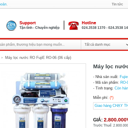
khoản
.
Tin tức
Support
Hotline
Tận tình - Chuyên nghiệp
024.3538 1370 - 024.3538 1
Máy lọc nước RO FujiE RO-06 (06 cấp)
Máy lọc nước
- Nhà sản xuất:
Fujie
- Mã sản phẩm:
RO-
- Tình trạng:
Còn hà
Miễn phí:
(*)
2.800.00
GIÁ:
Trước Thuế: 2.800.0