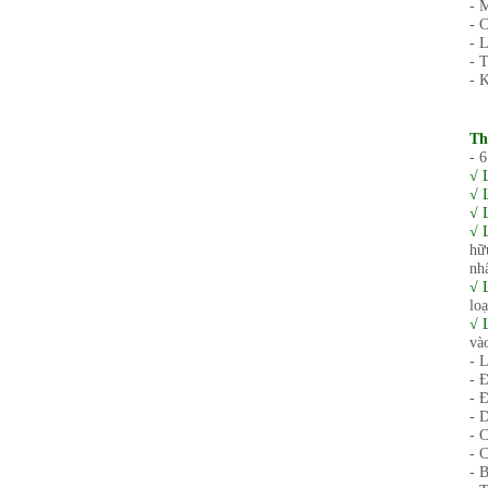
- 
- 
- L
- 
- 
Th
- 
√ L
√ L
√ L
√ 
hữ
nh
√ L
lo
√ L
và
- L
- 
- 
- D
- C
- 
- 