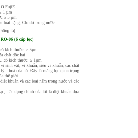
.O FujiE
 ≥ 1 µm
ước ≥ 5 µm
im loại nặng, Clo dư trong nước.
RO-06 (6 cấp lọc)
.. có kích thước ≥ 5µm
óa chất độc hại
g ...có kích thước ≥ 1µm
vi sinh vật, vi khuẩn, siêu vi khuẩn, các chất
 lý – hoá của nó. Đây là màng lọc quan trọng
ủa thế giới
iệt khuẩn và các loại nấm trong nước và các
ạc, Tác dụng chính của lõi là diệt khuẩn dựa