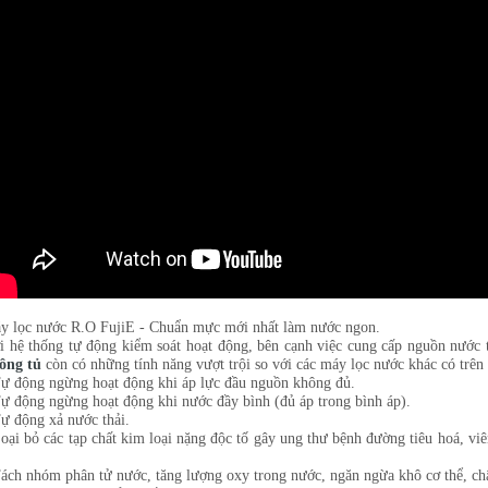
y lọc nước R.O FujiE - Chuẩn mực mới nhất làm nước ngon.
i hệ thống tự động kiểm soát hoạt động, bên cạnh việc cung cấp nguồn nước 
ông tủ
còn có những tính năng vượt trội so với các máy lọc nước khác có trên
Tự động ngừng hoạt động khi áp lực đầu nguồn không đủ.
Tự động ngừng hoạt động khi nước đầy bình (đủ áp trong bình áp).
Tự động xả nước thải.
Loại bỏ các tạp chất kim loại nặng độc tố gây ung thư bệnh đường tiêu hoá, vi
Tách nhóm phân tử nước, tăng lượng oxy trong nước, ngăn ngừa khô cơ thể, c