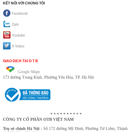
KẾT NỐI VỚI CHÚNG TÔI
Facebook
Zalo
Youtube
X Video
GIAO DỊCH TẠI O T B
Google Maps
173 đường Trung Kính
, Phường Yên Hòa, TP. Hà Nội
* * * * * * * * * *
CÔNG TY CỔ PHẦN OTB VIỆT NAM
Trụ sở chính Hà Nội :
Số 172 đường Mỹ Đình, Phường Từ Liêm, Thành