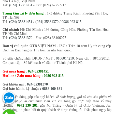
phố Hà Nội, Việt Nam
Tel:
(024) 35381451
- Fax: (024) 62757213
Trung tâm xử lý đơn hàng
:
173 đường Trung Kính, Phường Yên Hòa,
TP. Hà Nội
Tel:
(024) 35381451
/
(024) 35381370
/
0986 923 815
Chi nhánh Hồ Chí Minh :
196 đường Cộng Hòa, Phường Tân Sơn Hòa,
TP. Hồ Chí Minh
Tel:
(024) 35381370
- Fax: (028) 38106077
Đơn vị chủ quản OTB VIỆT NAM . JSC :
Trên 10 năm Uy tín cung cấp
Dịch vụ Bán hàng & Thu tiền tại nhà toàn quốc.
Số giấy chứng nhận ĐKDN / MST :
0106014210
, Ngày cấp : 18/10/2012,
Cơ quan cấp : Sở kế hoạch và đầu tư Thành phố Hà Nội.
Gọi mua hàng
:
024-35381451
Hotline
/
Zalo mua hàng
:
0986 923 815
Gọi khiếu nại :
024-35381370
Gọi bảo hành, kỹ thuật :
0888 160 681
Mọi ý kiến đóng góp của quý khách
về chất lượng, giá cả của sản phẩm và
thái độ phục vụ của nhân viên
xin vui lòng gọi trực tiếp theo số máy
Hotline :
0972 330 281
, gặp Mr Thắng - Quản lý tại OTB Vietnam. Jsc.
Mọi thông tin phản hồi từ quý khách sẽ được chúng tôi khắc phục ngay lập