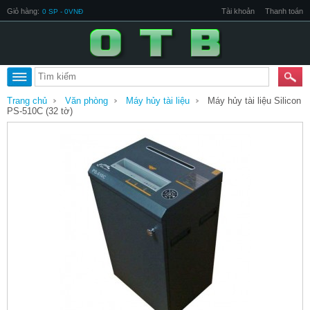
Giỏ hàng:
Tài khoản
Thanh toán
0 SP - 0VNĐ
Trang chủ
Văn phòng
Máy hủy tài liệu
Máy hủy tài liệu Silicon
PS-510C (32 tờ)