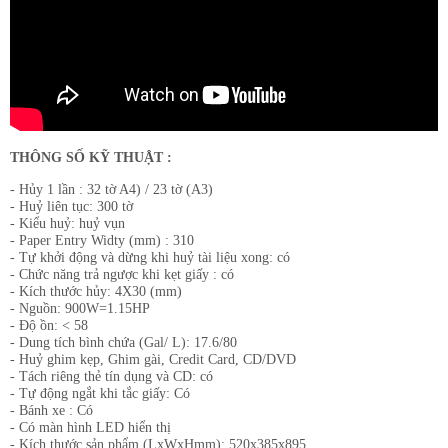
​THÔNG SỐ KỸ THUẬT :
- Hủy 1 lần : 32 tờ A4) / 23 tờ (A3)
- Huỷ liên tục: 300 tờ
- Kiểu huỷ: huỷ vụn
- Paper Entry Widty (mm) : 310
- Tự khởi động và dừng khi huỷ tài liệu xong: có
- Chức năng trả ngược khi kẹt giấy : có
- Kích thước hủy: 4X30 (mm)
- Nguồn: 900W=1.15HP
- Độ ồn: < 58
- Dung tích bình chứa (Gal/ L): 17.6/80
- Huỷ ghim kẹp, Ghim gài, Credit Card, CD/DVD
- Tách riêng thẻ tín dụng và CD: có
- Tự động ngắt khi tắc giấy: Có
- Bánh xe : Có
- Có màn hình LED hiển thị
- Kích thước sản phẩm (LxWxHmm): 520x385x895