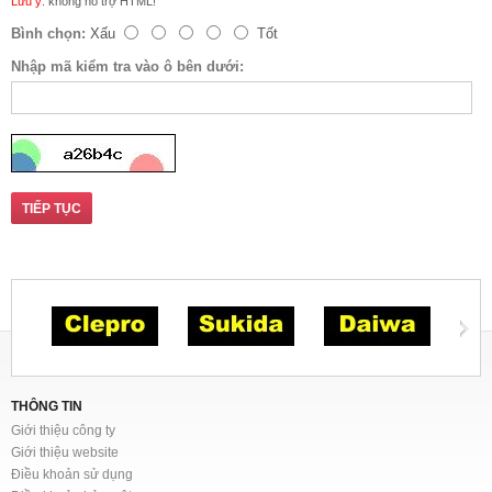
Lưu ý:
không hỗ trợ HTML!
Bình chọn:
Xấu
Tốt
Nhập mã kiểm tra vào ô bên dưới:
TIẾP TỤC
THÔNG TIN
Giới thiệu công ty
Giới thiệu website
Điều khoản sử dụng