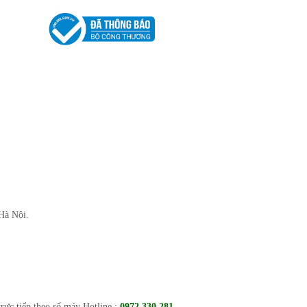
 Hà Nội.
trực tiếp theo số máy Hotline :
0972 330 281
,