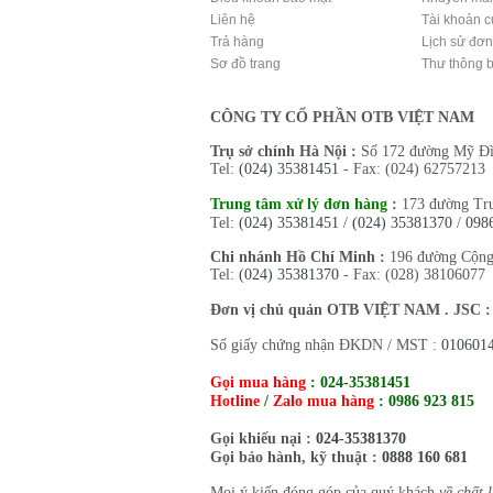
Liên hệ
Tài khoản c
Trả hàng
Lịch sử đơ
Sơ đồ trang
Thư thông 
CÔNG TY CỔ PHẦN OTB VIỆT NAM
Trụ sở chính Hà Nội :
Số 172 đường Mỹ Đì
Tel:
(024) 35381451
- Fax: (024) 62757213
Trung tâm xử lý đơn hàng
:
173 đường Tr
Tel:
(024) 35381451
/
(024) 35381370
/
098
Chi nhánh Hồ Chí Minh :
196 đường Cộng
Tel:
(024) 35381370
- Fax: (028) 38106077
Đơn vị chủ quản OTB VIỆT NAM . JSC 
Số giấy chứng nhận ĐKDN / MST :
010601
Gọi mua hàng
:
024-35381451
Hotline
/
Zalo mua hàng
:
0986 923 815
Gọi khiếu nại :
024-35381370
Gọi bảo hành, kỹ thuật :
0888 160 681
Mọi ý kiến đóng góp của quý khách
về chất 