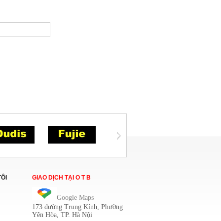
TÔI
GIAO DỊCH TẠI O T B
Google Maps
173 đường Trung Kính
, Phường
Yên Hòa, TP. Hà Nội