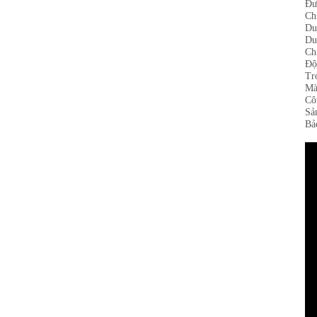
Đư
Ch
Du
Du
Ch
Độ
Tr
Mà
Cô
Sả
Bả