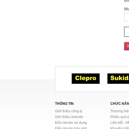
Bì
Nh
T
THÔNG TIN
CHỨC NĂ
Giới thiệu công ty
Thương hiệ
Giới thiệu website
Phiếu quà 
Điều khoản sử dụng
Liên kết - Aff
Điều khoản bảo mật
Khuyến mã