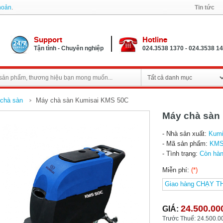
khoản
.
Tin tức
Support
Hotline
Tận tình - Chuyên nghiệp
024.3538 1370 - 024.3538 1
chà sàn
Máy chà sàn Kumisai KMS 50C
Máy chà sàn
- Nhà sản xuất:
Kumi
- Mã sản phẩm:
KMS
- Tình trạng:
Còn hà
Miễn phí:
(*)
24.500.0
GIÁ:
Trước Thuế: 24.500.