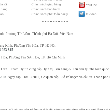
ủa tôi
Chính sách giao hàng
Youtube
n hàng
Chính sách bảo hành
báo
Chính sách phát triển đại lý
X Video
* * * * * * * * * *
nh, Phường Từ Liêm, Thành phố Hà Nội, Việt Nam
ung Kính, Phường Yên Hòa, TP. Hà Nội
6 923 815
 Hòa, Phường Tân Sơn Hòa, TP. Hồ Chí Minh
:
Trên 10 năm Uy tín cung cấp Dịch vụ Bán hàng & Thu tiền tại nhà toàn quốc.
4210
, Ngày cấp : 18/10/2012, Cơ quan cấp : Sở kế hoạch và đầu tư Thành phố
lượng, giá cả của sản phẩm và thái độ phục vụ của nhân viên
xin vui lòng gọi 