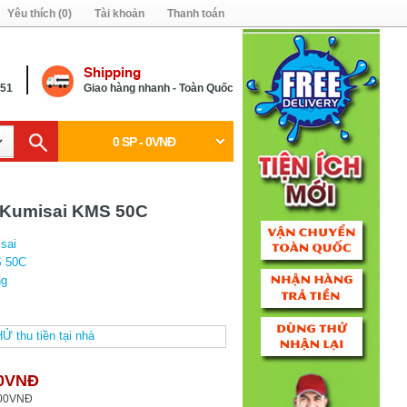
Yêu thích (0)
Tài khoản
Thanh toán
Shipping
451
Giao hàng nhanh - Toàn Quốc
0 SP - 0VNĐ
 Kumisai KMS 50C
sai
 50C
ng
00VNĐ
000VNĐ