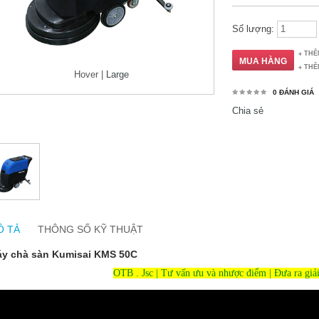
Số lượng:
THÊ
THÊ
Hover |
Large
0 ĐÁNH GIÁ
Chia sẻ
Ô TẢ
THÔNG SỐ KỸ THUẬT
y chà sàn Kumisai KMS 50C
OTB . Jsc | Tư vấn ưu và nhược điểm | Đưa ra giả