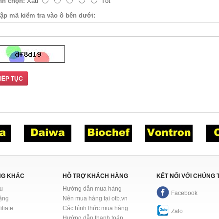
nh chọn:
Xấu
Tốt
ập mã kiểm tra vào ô bên dưới:
IẾP TỤC
NG KHÁC
HỖ TRỢ KHÁCH HÀNG
KẾT NỐI VỚI CHÚNG 
u
Hướng dẫn mua hàng
Facebook
tặng
Nên mua hàng tại otb.vn
iliate
Các hình thức mua hàng
Zalo
i
Hướng dẫn thanh toán