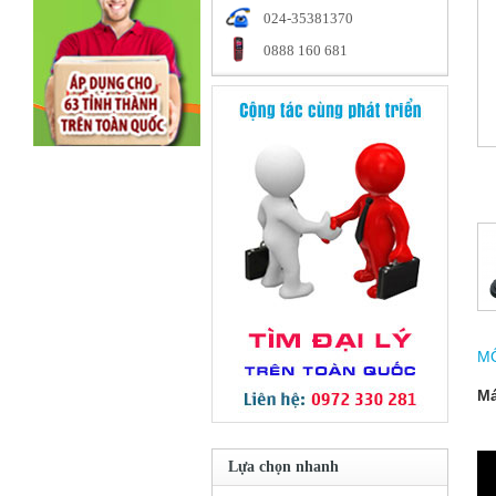
024-35381370
0888 160 681
M
Má
Lựa chọn nhanh