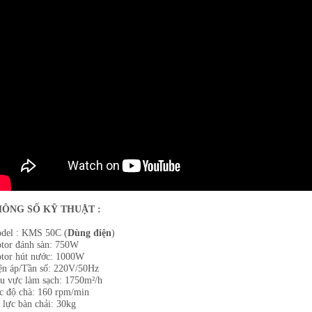
HÔNG SỐ KỸ THUẬT :
del : KMS 50C (
Dùng điện
)
tor đánh sàn: 750W
tor hút nước: 1000W
ện áp/Tần số: 220V/50Hz
u vực làm sạch: 1750m²/h
c độ chà: 160 rpm/min
 lực bàn chải: 30kg