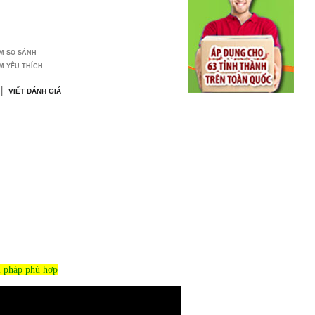
M SO SÁNH
M YÊU THÍCH
|
VIẾT ĐÁNH GIÁ
i pháp phù hợp