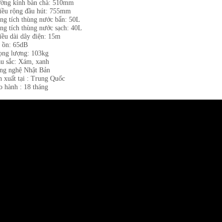
ờng kính bàn chà: 510mm
iều rộng đầu hút: 755mm
ng tích thùng nước bẩn: 50L
ng tích thùng nước sạch: 40L
iều dài dây điện: 15m
 ồn: 65dB
ọng lượng: 103kg
u sắc: Xám, xanh
ng nghệ Nhật Bản
n xuất tại : Trung Quốc
o hành : 18 tháng​