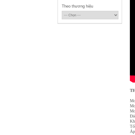
Theo thương hiệu
​T
Mo
Mo
Mo
Đi
Kh
Tố
Áp