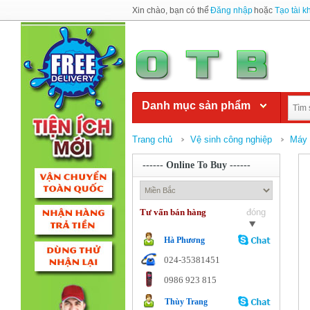
Xin chào, bạn có thể
Đăng nhập
hoặc
Tạo tài 
Danh mục sản phẩm
Trang chủ
Vệ sinh công nghiệp
Máy 
------ Online To Buy ------
Tư vấn bán hàng
đóng
Hà Phương
024-35381451
0986 923 815
Thùy Trang