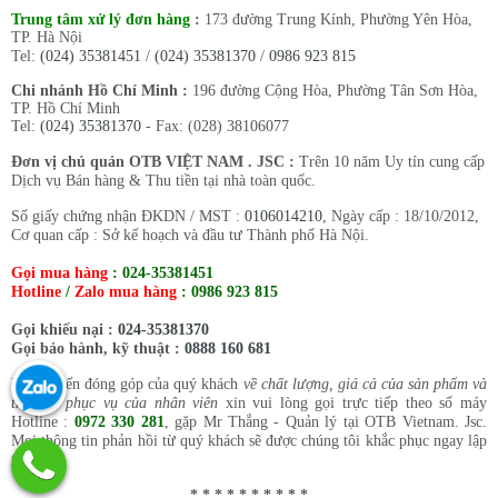
Trung tâm xử lý đơn hàng
:
173 đường Trung Kính, Phường Yên Hòa,
TP. Hà Nội
Tel:
(024) 35381451
/
(024) 35381370
/
0986 923 815
Chi nhánh Hồ Chí Minh :
196 đường Cộng Hòa, Phường Tân Sơn Hòa,
TP. Hồ Chí Minh
Tel:
(024) 35381370
- Fax: (028) 38106077
Đơn vị chủ quản OTB VIỆT NAM . JSC :
Trên 10 năm Uy tín cung cấp
Dịch vụ Bán hàng & Thu tiền tại nhà toàn quốc.
Số giấy chứng nhận ĐKDN / MST :
0106014210
, Ngày cấp : 18/10/2012,
Cơ quan cấp : Sở kế hoạch và đầu tư Thành phố Hà Nội.
Gọi mua hàng
:
024-35381451
Hotline
/
Zalo mua hàng
:
0986 923 815
Gọi khiếu nại :
024-35381370
Gọi bảo hành, kỹ thuật :
0888 160 681
Mọi ý kiến đóng góp của quý khách
về chất lượng, giá cả của sản phẩm và
thái độ phục vụ của nhân viên
xin vui lòng gọi trực tiếp theo số máy
Hotline :
0972 330 281
, gặp Mr Thắng - Quản lý tại OTB Vietnam. Jsc.
Mọi thông tin phản hồi từ quý khách sẽ được chúng tôi khắc phục ngay lập
tức.
* * * * * * * * * *