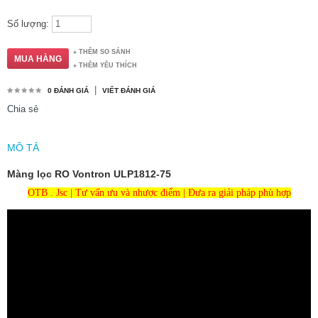
Số lượng:
THÊM SO SÁNH
THÊM YÊU THÍCH
|
0 ĐÁNH GIÁ
VIẾT ĐÁNH GIÁ
Chia sẻ
MÔ TẢ
Màng lọc RO Vontron ULP1812-75
OTB . Jsc | Tư vấn ưu và nhược điểm | Đưa ra giải pháp phù hợp