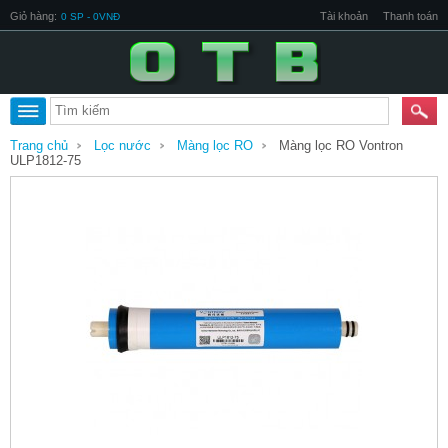
Giỏ hàng:
Tài khoản
Thanh toán
0 SP - 0VNĐ
Trang chủ
Lọc nước
Màng lọc RO
Màng lọc RO Vontron
ULP1812-75