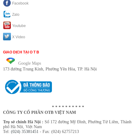
Facebook
Zalo
Youtube
X Video
GIAO DỊCH TẠI O T B
Google Maps
173 đường Trung Kính
, Phường Yên Hòa, TP. Hà Nội
* * * * * * * * * *
CÔNG TY CỔ PHẦN OTB VIỆT NAM
Trụ sở chính Hà Nội :
Số 172 đường Mỹ Đình, Phường Từ Liêm, Thành
phố Hà Nội, Việt Nam
Tel:
(024) 35381451
- Fax: (024) 62757213