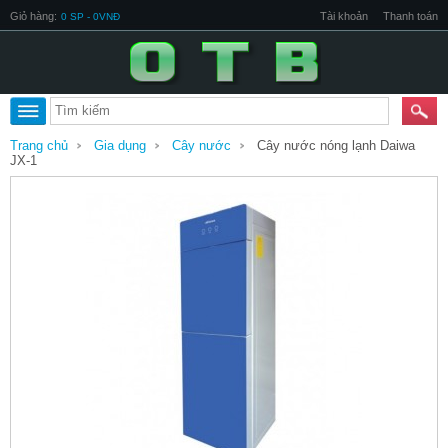
Giỏ hàng:
Tài khoản
Thanh toán
0 SP - 0VNĐ
Trang chủ
Gia dụng
Cây nước
Cây nước nóng lạnh Daiwa
JX-1