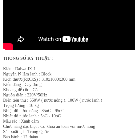
THÔNG SỐ KỸ THUẬT :
Kiểu : Daiwa JX-1
Nguyên lý làm lạnh : Block
Kích thước(RxCxS) : 310x1000x300 mm
Kiểu dáng : Cây đứng
Khoang để cốc : Có
Nguồn điện : 220V/50Hz
Điện tiêu thụ : 550W ( nước nóng ), 100W ( nước lạnh )
Trọng lượng : 16 kg
Nhiệt độ nước nóng : 85oC - 95oC
Nhiệt độ nước lạnh : 5oC - 10oC
Màu sắc : Xanh đậm
Chức năng đặc biệt : Có khóa an toàn vòi nước nóng
Sản xuất tại : Trung Quốc
Bảo hành : 12 tháng