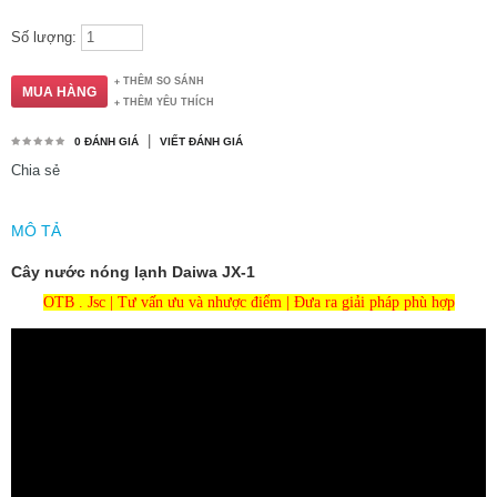
Số lượng:
THÊM SO SÁNH
THÊM YÊU THÍCH
|
0 ĐÁNH GIÁ
VIẾT ĐÁNH GIÁ
Chia sẻ
MÔ TẢ
Cây nước nóng lạnh Daiwa JX-1
OTB . Jsc | Tư vấn ưu và nhược điểm | Đưa ra giải pháp phù hợp