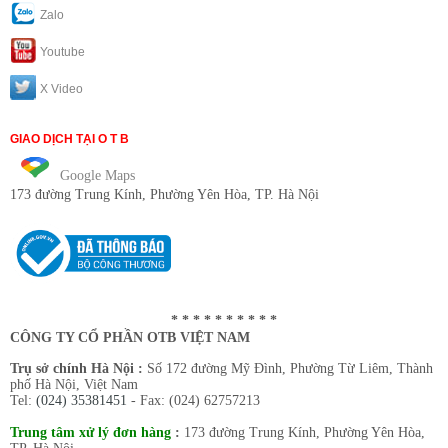
Zalo
Youtube
X Video
GIAO DỊCH TẠI O T B
Google Maps
173 đường Trung Kính
, Phường Yên Hòa, TP. Hà Nội
* * * * * * * * * *
CÔNG TY CỔ PHẦN OTB VIỆT NAM
Trụ sở chính Hà Nội :
Số 172 đường Mỹ Đình, Phường Từ Liêm, Thành
phố Hà Nội, Việt Nam
Tel:
(024) 35381451
- Fax: (024) 62757213
Trung tâm xử lý đơn hàng
:
173 đường Trung Kính, Phường Yên Hòa,