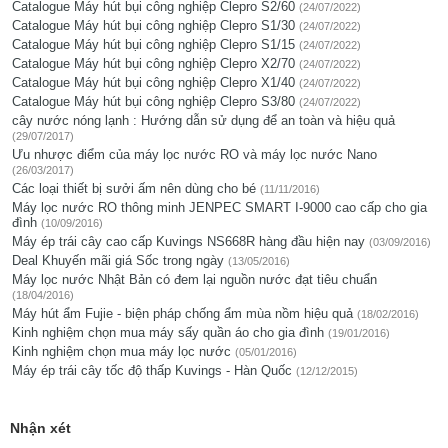
Catalogue Máy hút bụi công nghiệp Clepro S2/60
(24/07/2022)
Catalogue Máy hút bụi công nghiệp Clepro S1/30
(24/07/2022)
Catalogue Máy hút bụi công nghiệp Clepro S1/15
(24/07/2022)
Catalogue Máy hút bụi công nghiệp Clepro X2/70
(24/07/2022)
Catalogue Máy hút bụi công nghiệp Clepro X1/40
(24/07/2022)
Catalogue Máy hút bụi công nghiệp Clepro S3/80
(24/07/2022)
cây nước nóng lạnh : Hướng dẫn sử dụng để an toàn và hiệu quả
(29/07/2017)
Ưu nhược điểm của máy lọc nước RO và máy lọc nước Nano
(26/03/2017)
Các loại thiết bị sưởi ấm nên dùng cho bé
(11/11/2016)
Máy lọc nước RO thông minh JENPEC SMART I-9000 cao cấp cho gia
đình
(10/09/2016)
Máy ép trái cây cao cấp Kuvings NS668R hàng đầu hiện nay
(03/09/2016)
Deal Khuyến mãi giá Sốc trong ngày
(13/05/2016)
Máy lọc nước Nhật Bản có đem lại nguồn nước đạt tiêu chuẩn
(18/04/2016)
Máy hút ẩm Fujie - biện pháp chống ẩm mùa nồm hiệu quả
(18/02/2016)
Kinh nghiệm chọn mua máy sấy quần áo cho gia đình
(19/01/2016)
Kinh nghiệm chọn mua máy lọc nước
(05/01/2016)
Máy ép trái cây tốc độ thấp Kuvings - Hàn Quốc
(12/12/2015)
Nhận xét