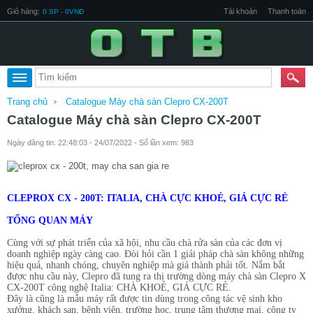
Giỏ hàng:
Tài khoản
Thanh toán
0 SP - 0VNĐ
Trang chủ
Catalogue Máy chà sàn Clepro CX-200T
Catalogue Máy chà sàn Clepro CX-200T
Ngày đăng tin: 22:48:03 - 24/07/2022 - Số lần xem: 983
CLEPROX CX - 200T: ITALIA, CHÀ CỰC KHOẺ, GIÁ CỰC RẺ
TỔNG QUAN MÁY
Cùng với sự phát triển của xã hội, nhu cầu chà rửa sàn của các đơn vị
doanh nghiệp ngày càng cao. Đòi hỏi cần 1 giải pháp chà sàn không những
hiệu quả, nhanh chóng, chuyên nghiệp mà giá thành phải tốt. Nắm bắt
được nhu cầu này, Clepro đã tung ra thị trường dòng máy chà sàn Clepro X
CX-200T công nghệ Italia: CHÀ KHOẺ, GIÁ CỰC RẺ.
Đây là cũng là mẫu máy rất được tin dùng trong công tác vệ sinh kho
xưởng, khách sạn, bệnh viện, trường học, trung tâm thương mại, công ty