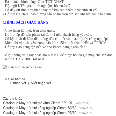
- Bảo hành chính hãng, GIÁ TỐT NHẤT
- Đội ngũ KTV giàu kinh nghiệm, hỗ trợ 24/7
- Có đầy đủ linh phụ kiện thay thế khi sản phẩm phát sinh sự cố.
- Hỗ trợ sửa chữa, bảo dưỡng sản phẩm trọn đời sau khi hết hạn bảo hành.
CHÍNH SÁCH GIAO HÀNG
- Giao hàng tận nơi, trên toàn quốc.
- Hỗ trợ lắp đặt sản phẩm tại đơn vị nếu khách hàng yêu cầu.
- Có kỹ thuật đi kèm để hướng dẫn chi tiết vận hành (máy công nghiệp)..
- Miễn phí vận chuyển trong bán kính 15km nội thành HN và TPHCM.
- Hỗ trợ giao hàng tận bến xe cho khách hàng ngoại tỉnh.
Để lại thông tin ngay hoặc alo NV KD để được hỗ trợ giá máy chà sàn đơn
CleproX CX - 200T tốt nhất
Chia sẻ bạn bè
0 nhận xét
|
Viết nhận xét
Các tin khác
Catalogue Máy hút bụi gia đình Clepro CP-101
(24/07/2022)
Catalogue Máy hút bụi công nghiệp Clepro S3/60
(24/07/2022)
Catalogue Máy hút bụi công nghiệp Clepro P3/60
(24/07/2022)