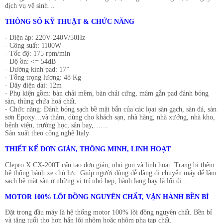
dịch vụ vệ sinh…
THÔNG SỐ KỸ THUẬT & CHỨC NĂNG
- Điện áp: 220V-240V/50Hz
- Công suất: 1100W
- Tốc độ: 175 rpm/min
- Độ ồn: <= 54dB
- Đường kính pad: 17”
- Tổng trọng lượng: 48 Kg
- Dây điện dài: 12m
- Phụ kiện gồm: bàn chải mềm, bàn chải cứng, mâm gắn pad đánh bóng
sàn, thùng chứa hoá chất.
- Chức năng: Đánh bóng sạch bề mặt bẩn của các lọai sàn gạch, sàn đá, sàn
sơn Epoxy…và thảm, dùng cho khách sạn, nhà hàng, nhà xưởng, nhà kho,
bệnh viện, trường học, sân bay,……
Sản xuất theo công nghệ Italy
THIẾT KẾ ĐƠN GIẢN, THÔNG MINH, LINH HOẠT
Clepro X CX-200T cấu tạo đơn giản, nhỏ gọn và linh hoạt. Trang bị thêm
hệ thống bánh xe chủ lực. Giúp người dùng dễ dàng di chuyển máy để làm
sạch bề mặt sàn ở những vị trí nhỏ hẹp, hành lang hay là lối đi…
MOTOR 100% LÕI ĐỒNG NGUYÊN CHẤT, VẬN HÀNH BỀN BỈ
Đặt trong đầu máy là hệ thống motor 100% lõi đồng nguyên chất. Bền bỉ
và tăng tuổi thọ hơn hẳn lõi nhôm hoặc nhôm pha tạp chất.