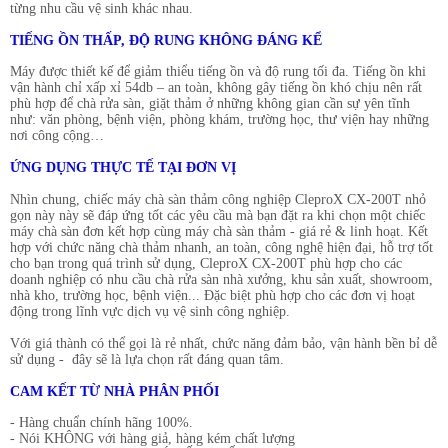
từng nhu cầu vệ sinh khác nhau.
TIẾNG ỒN THẤP, ĐỘ RUNG KHÔNG ĐÁNG KỂ
Máy được thiết kế để giảm thiểu tiếng ồn và độ rung tối đa. Tiếng ồn khi
vận hành chỉ xấp xỉ 54db – an toàn, không gây tiếng ồn khó chịu nên rất
phù hợp để chà rửa sàn, giặt thảm ở những không gian cần sự yên tĩnh
như: văn phòng, bệnh viện, phòng khám, trường học, thư viện hay những
nơi công cộng…
ỨNG DỤNG THỰC TẾ TẠI ĐƠN VỊ
Nhìn chung, chiếc máy chà sàn thảm công nghiệp CleproX CX-200T nhỏ
gọn này này sẽ đáp ứng tốt các yêu cầu mà bạn đặt ra khi chọn một chiếc
máy chà sàn đơn kết hợp cùng máy chà sàn thảm - giá rẻ & linh hoạt. Kết
hợp với chức năng chà thảm nhanh, an toàn, công nghệ hiện đại, hỗ trợ tốt
cho bạn trong quá trình sử dụng, CleproX CX-200T phù hợp cho các
doanh nghiệp có nhu cầu chà rửa sàn nhà xưởng, khu sản xuất, showroom,
nhà kho, trường học, bệnh viện... Đặc biệt phù hợp cho các đơn vị hoạt
động trong lĩnh vực dịch vụ vệ sinh công nghiệp.
Với giá thành có thể gọi là rẻ nhất, chức năng đảm bảo, vận hành bền bỉ dễ
sử dụng - đây sẽ là lựa chọn rất đáng quan tâm.
CAM KẾT TỪ NHÀ PHÂN PHỐI
- Hàng chuẩn chính hãng 100%.
- Nói KHÔNG với hàng giả, hàng kém chất lượng