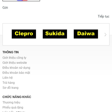
Gởi
Tiếp tục
THÔNG TIN
Giới thiệu công ty
Giới thiệu website
Điều khoản sử dụng
Điều khoản bảo mật
Liên hệ
Trả hàng
Sơ đồ trang
CHỨC NĂNG KHÁC
Thương hiệu
Phiếu quà tặng