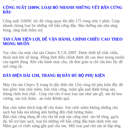
CÔNG SUẤT 1100W, LOẠI BỎ NHANH NHỮNG VẾT BẨN CỨNG
ĐẦU
Công suất 1100W, tốc độ vòng quay lên đến 175 vòng trên 1 phút. Giúp
nhanh chóng loại bỏ những vết bẩn cứng đầu. Bảo dưỡng sàn nhà sáng
bóng, tăng tính thẩm mỹ.
TAY CẦM TIỆN LỢI, DỄ VẬN HÀNH, CHỈNH CHIỀU CAO THEO
MONG MUỐN
Tay cầm của máy chà sàn Clepro X CX-200T. Được thiết kế chắc chắn,
thoải mái khi sử dụng. Đồng thời điều chỉnh được độ cao theo mong muốn
của người dùng. Khi vận hành máy chà, rất đơn giản ta chỉ cần kéo lẫy để
mở công tắc.
DÂY ĐIỆN DÀI 12M, TRANG BỊ ĐẦY ĐỦ BỘ PHỤ KIỆN
Máy chà sàn Clepro X trang bị dây điện dài 12m cùng bộ phụ kiện đầy đủ
bao gồm: bàn chải mềm, bàn chải cứng, mâm gắn pad đánh bóng sàn,
thùng chứa hoá chất.. Giúp chà rửa ở mọi loại sàn như sàn gỗ, sàn đá hoa
cương, sàn trải thảm...an toàn &hiệu quả.
Bàn chải mềm thích hợp để chà thảm. Sợi cước mềm không những chà
sạch bụi bẩn mà không ảnh hưởng đến chất lượng thảm.
Bàn chải cứng dùng để chà rửa bề mặt sàn cứng như: sàn bê tông, gạch,
đá, hỗ trợ làm sạch, loại bỏ những vết bẩn cứng đầu bám dính trên sàn
Mâm gai có chức năng gắn pad chà sàn. Mỗi loại pad chà sàn sẽ đáp ứng