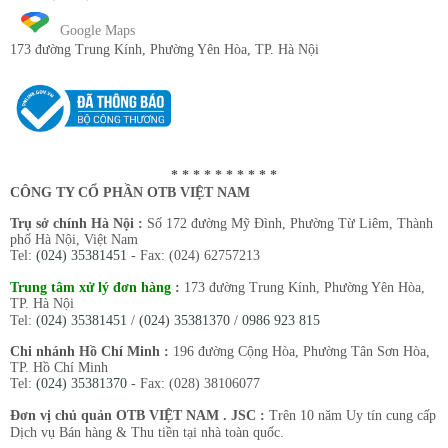
Google Maps
173 đường Trung Kính
, Phường Yên Hòa, TP. Hà Nội
* * * * * * * * * *
CÔNG TY CỔ PHẦN OTB VIỆT NAM
Trụ sở chính Hà Nội :
Số 172 đường Mỹ Đình, Phường Từ Liêm, Thành
phố Hà Nội, Việt Nam
Tel:
(024) 35381451
- Fax: (024) 62757213
Trung tâm xử lý đơn hàng
:
173 đường Trung Kính, Phường Yên Hòa,
TP. Hà Nội
Tel:
(024) 35381451
/
(024) 35381370
/
0986 923 815
Chi nhánh Hồ Chí Minh :
196 đường Cộng Hòa, Phường Tân Sơn Hòa,
TP. Hồ Chí Minh
Tel:
(024) 35381370
- Fax: (028) 38106077
Đơn vị chủ quản OTB VIỆT NAM . JSC :
Trên 10 năm Uy tín cung cấp
Dịch vụ Bán hàng & Thu tiền tại nhà toàn quốc.