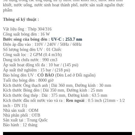
khiết, nước uống, nước sinh hoạt thành phố, nước sản xuất nguồn thực
phẩm
Thông số kỹ thuật :
Vật liệu ống : Thép 304/316
Công suất bóng đèn : 16 W
Bước sóng của bóng đèn :
UV-C : 253.7 nm
Điện áp đầu vào : 110V / 240V / 50Hz / 60Hz
Số lượng bóng đèn UV : 01 Chiếc
Công suất lọc : 2 GPM (0.4 m3/h)
Dung tích chứa nước : 990 cm3
Áp suất hoạt động tối đa : 10 bar / (145 psi)
Áp suất thử nghiệm : 15 bar / (218 psi)
Báo hỏng đèn UV :
CÓ BÁO
(Đèn Led ở Đổi nguồn)
Tuổi thọ bóng đèn : 8000 giờ
Kích thước Ống thạch anh | Dài 360 mm, Đường kính : 30 mm
Kích thước Bóng đèn | Dài 350 mm, Đường kính : 25 mm
Kích thước ống thép : Dài : 375 mm, Đường kính : 63.5 mm
Kích thước đầu nối nước vào và ra :
Ren ngoài
: 0.5 inch (
21mm - 1/2
inch - DN 15
)​
Nhà sản xuất : ODM
Nhà phân phối : OTB
Sản xuất tại : Trung Quốc
Bảo hành : 12 tháng