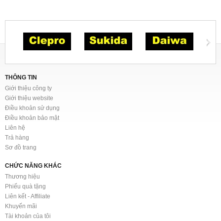
THÔNG TIN
Giới thiệu công ty
Giới thiệu website
Điều khoản sử dụng
Điều khoản bảo mật
Liên hệ
Trả hàng
Sơ đồ trang
CHỨC NĂNG KHÁC
Thương hiệu
Phiếu quà tặng
Liên kết - Affiliate
Khuyến mãi
Tài khoản của tôi