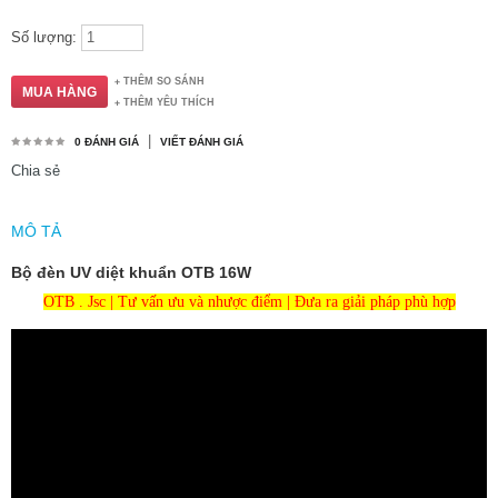
Số lượng:
THÊM SO SÁNH
THÊM YÊU THÍCH
|
0 ĐÁNH GIÁ
VIẾT ĐÁNH GIÁ
Chia sẻ
MÔ TẢ
Bộ đèn UV diệt khuẩn OTB 16W
OTB . Jsc | Tư vấn ưu và nhược điểm | Đưa ra giải pháp phù hợp