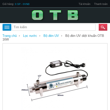
Giỏ hàng:
Tài khoản
Thanh toán
0 SP - 0VNĐ
Trang chủ
Lọc nước
Bộ đèn UV
Bộ đèn UV diệt khuẩn OTB
16W