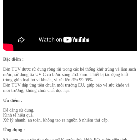
Đặc điểm :
Đèn TUV được sử dụng rộng rãi trong các hệ thống khử trùng và làm sạch
nước, sử dụng tia UV-C có bước sóng 253.7nm. Thiết bị tác động khử
trùng giúp loại bỏ vi khuẩn, vi rút lên đến 99.99%.
Đèn TUV đáp ứng tiêu chuẩn môi trường EU, giúp bảo vệ sức khỏe và
môi trường; không chứa chất độc hại.
Ưu điểm :
Dễ dàng sử dụng.
Kinh tế hiệu quả.
Xử lý nhanh, an toàn, không tạo ra nguồn ô nhiễm thứ cấp.
Ứng dụng :
Sử dụng trong các ứng dụng xử lý nước tinh khiết RO, nước siêu tinh