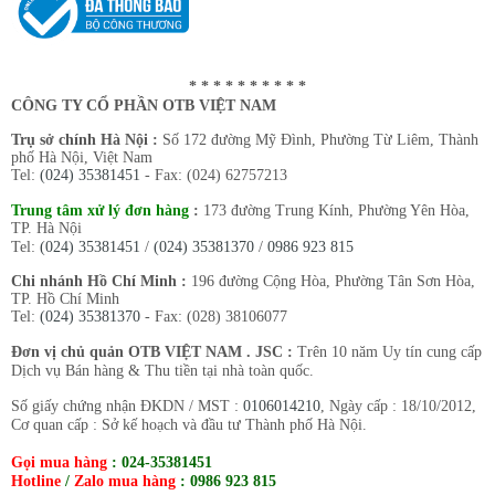
* * * * * * * * * *
CÔNG TY CỔ PHẦN OTB VIỆT NAM
Trụ sở chính Hà Nội :
Số 172 đường Mỹ Đình, Phường Từ Liêm, Thành
phố Hà Nội, Việt Nam
Tel:
(024) 35381451
- Fax: (024) 62757213
Trung tâm xử lý đơn hàng
:
173 đường Trung Kính, Phường Yên Hòa,
TP. Hà Nội
Tel:
(024) 35381451
/
(024) 35381370
/
0986 923 815
Chi nhánh Hồ Chí Minh :
196 đường Cộng Hòa, Phường Tân Sơn Hòa,
TP. Hồ Chí Minh
Tel:
(024) 35381370
- Fax: (028) 38106077
Đơn vị chủ quản OTB VIỆT NAM . JSC :
Trên 10 năm Uy tín cung cấp
Dịch vụ Bán hàng & Thu tiền tại nhà toàn quốc.
Số giấy chứng nhận ĐKDN / MST :
0106014210
, Ngày cấp : 18/10/2012,
Cơ quan cấp : Sở kế hoạch và đầu tư Thành phố Hà Nội.
Gọi mua hàng
:
024-35381451
Hotline
/
Zalo mua hàng
:
0986 923 815