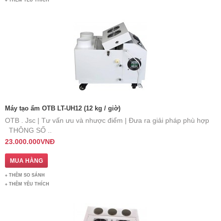
THÊM YÊU THÍCH
Máy tạo ẩm OTB LT-UH12 (12 kg / giờ)
OTB . Jsc | Tư vấn ưu và nhược điểm | Đưa ra giải pháp phù hợp
THÔNG SỐ ..
23.000.000VNĐ
THÊM SO SÁNH
THÊM YÊU THÍCH