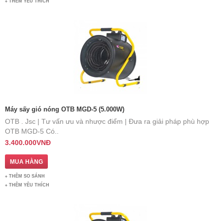
THÊM YÊU THÍCH
Máy sấy gió nóng OTB MGD-5 (5.000W)
OTB . Jsc | Tư vấn ưu và nhược điểm | Đưa ra giải pháp phù hợp
OTB MGD-5 Có..
3.400.000VNĐ
THÊM SO SÁNH
THÊM YÊU THÍCH