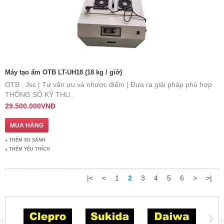
Máy tạo ẩm OTB LT-UH18 (18 kg / giờ)
OTB . Jsc | Tư vấn ưu và nhược điểm | Đưa ra giải pháp phù hợp
THÔNG SỐ KỸ THU..
29.500.000VNĐ
THÊM SO SÁNH
THÊM YÊU THÍCH
|<
<
1
2
3
4
5
6
>
>|