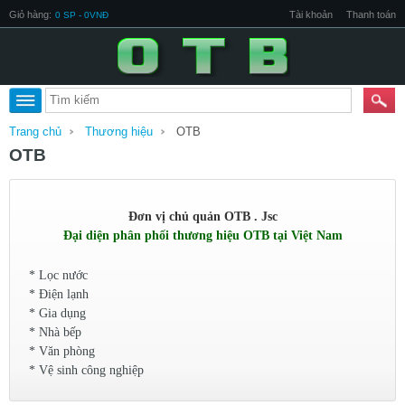
Giỏ hàng:
Tài khoản
Thanh toán
0 SP - 0VNĐ
Trang chủ
Thương hiệu
OTB
OTB
Đơn vị chủ quản OTB . Jsc
Đại diện phân phối thương hiệu OTB tại Việt Nam
* Lọc nước
* Điện lạnh
* Gia dụng
* Nhà bếp
* Văn phòng
* Vệ sinh công nghiệp